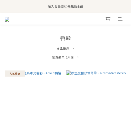
全站滿$2,500免運｜6/30前 含新品滿$1,300超取免運
加入會員領50元購物金🛍️
購買atreat商品 💆🏻‍♀️ 享整單免運
全站滿$2,500免運｜6/30前 含新品滿$1,300超取免運
唇彩
商品排序
每頁顯示 24 個
人氣精選