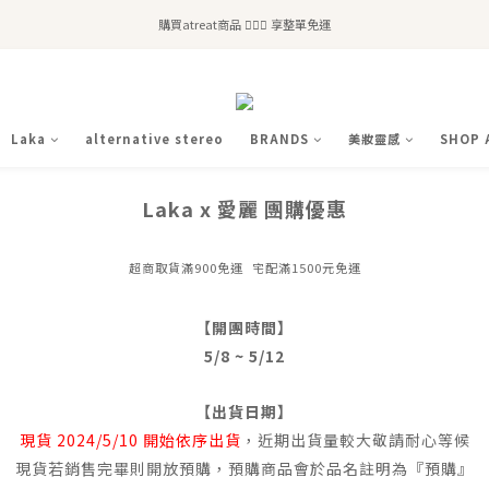
全站滿$2,500免運｜6/30前 含新品滿$1,300超取免運
購買atreat商品 💆🏻‍♀️ 享整單免運
全站滿$2,500免運｜6/30前 含新品滿$1,300超取免運
Laka
alternative stereo
BRANDS
美妝靈感
SHOP 
Laka x 愛麗 團購優惠
超商取貨滿900免運 宅配滿1500元免運
【開團時間】
5/8 ~ 5/12
【出貨日期】
現貨 2024/5/10 開始依序出貨
，近期出貨量較大敬請耐心等候
現貨若銷售完畢則開放預購，預購商品會於品名註明為『預購』