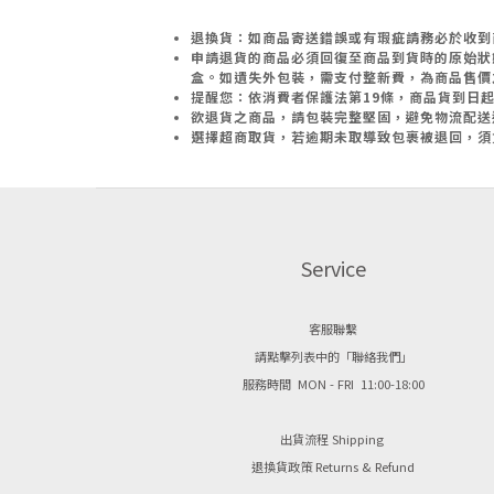
退換貨：如商品寄送錯誤或有瑕疵請務必於收到商品
申請退貨的商品必須回復至商品到貨時的原始狀
盒。如遺失外包裝，需支付整新費，為商品售價
提醒您：依消費者保護法第19條，商品貨到日
欲退貨之商品，請包裝完整堅固，避免物流配送
選擇超商取貨，若逾期未取導致包裹被退回，須
Service
客服聯繫
請點擊列表中的「聯絡我們」
服務時間 MON - FRI 11:00-18:00
出貨流程 Shipping
退換貨政策 Returns & Refund