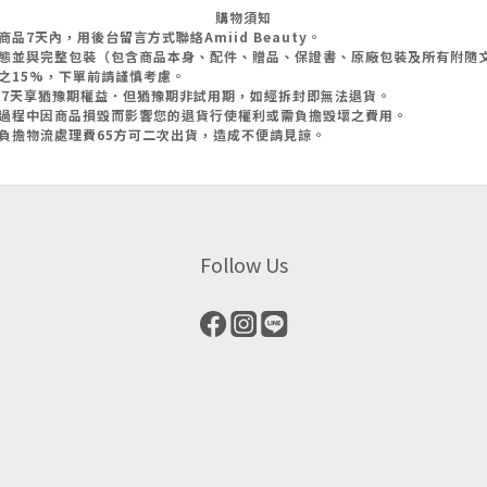
購物須知
7天內，用後台留言方式聯絡Amiid Beauty。
態並與完整包裝（包含商品本身、配件、贈品、保證書、原廠包裝及所有附隨
之15%，下單前請謹慎考慮。
起7天享猶豫期權益．但猶豫期非試用期，如經拆封即無法退貨。
過程中因商品損毀而影響您的退貨行使權利或需負擔毀壞之費用。
負擔物流處理費65方可二次出貨，造成不便請見諒。
Follow Us