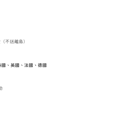
費（不送離島）
美國、英國、法國、德國
動