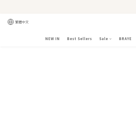
繁體中文
NEW IN
Best Sellers
Sale
BRAYE