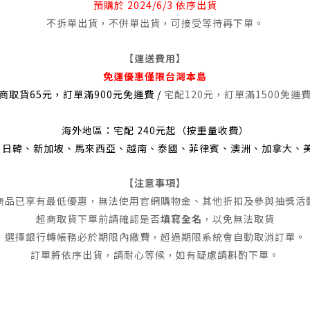
預購
於 2024/6/3 依序出貨
不拆單出貨，不併單出貨，可接受等待再下單。
【運送費用】
免運優惠僅限台灣本島
商取貨65元，訂單滿900元免運費 /
宅配120元，訂單滿1500免運
海外地區：宅配 240元起（按重量收費）
澳、日韓、新加坡、馬來西亞、越南、泰國、菲律賓、澳洲、加拿大、
【注意事項】
商品已享有最低優惠，無法使用官網購物金、其他折扣及參與抽獎活
超商取貨下單前請確認是否
填寫全名
，以免無法取貨
選擇銀行轉帳務必於期限內繳費，超過期限系統會自動取消訂單。
訂單將依序出貨，請耐心等候，如有疑慮請斟酌下單。