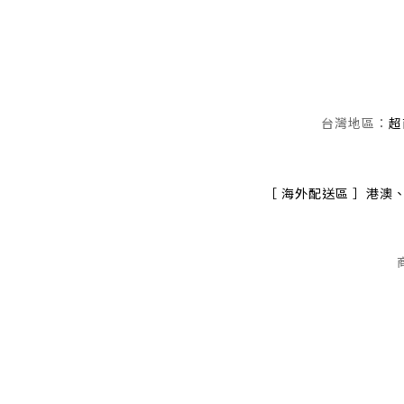
台灣地區：
超
［ 海外配送區 ］港