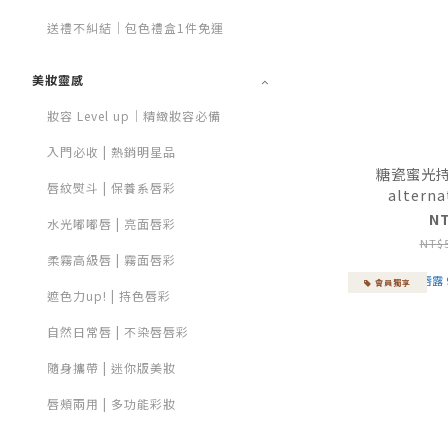
送禮不糾結｜包色禮盒1件免運
美妝靈感
妝容 Level up｜精緻妝容必備
入門必收 | 熱銷明星品
糖瓷蜜光持色
唇紋熨斗 | 保養系唇彩
alterna
N
水光嘟嘟唇 | 亮面唇彩
NT$
柔霧高級唇 | 霧面唇彩
會員獨享
遮色力up! | 持色唇彩
自然日常唇 | 不染唇唇彩
隨身攜帶 | 迷你版美妝
唇頰兩用 | 多功能彩妝