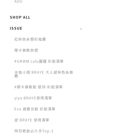
AOU
SHOP ALL
ISSUE
紅棕色系唇彩推薦
摩卡慕斯色號
#GRWM Lulu露露 彩妝清單
水瓶小姐 BRAYE 大人感棕色系推
薦
#摩卡慕斯妝 凱特 彩妝清單
yiya BRAYE使用清單
Eva 請夏仿妝 彩妝清單
諾 BRAYE 使用清單
拜月老妝必入手Top.3