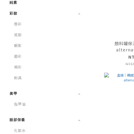
純素
彩妝
唇彩
底妝
顏料罐保濕
眼影
alterna
眉彩
N
NT$
頰彩
刷具
美甲
指甲油
臉部保養
化妝水