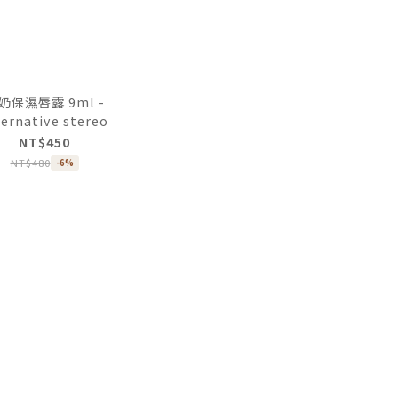
奶保濕唇露 9ml -
ternative stereo
NT$450
NT$480
-6%