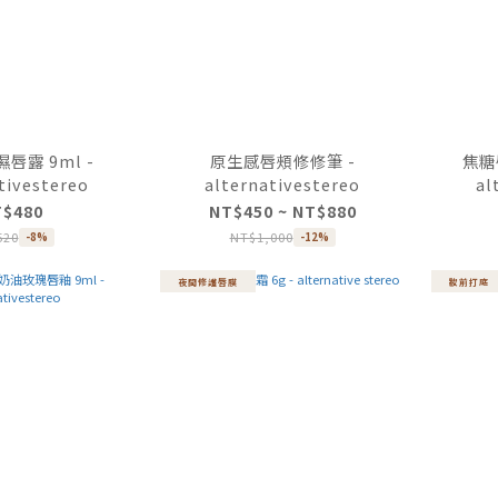
唇露 9ml -
原生感唇頰修修筆 -
焦糖
tivestereo
alternativestereo
al
T$480
NT$450 ~ NT$880
520
NT$1,000
-8%
-12%
夜間修護唇膜
妝前打底