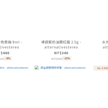
唇釉 8ml -
裸感輕奶油腮紅霜 2.5g -
水光
tivestereo
alternativestereo
al
T$480
NT$340
520
NT$400
-8%
-15%
No.2 P