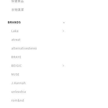
保健食品
衣物清潔
BRANDS
Laka
atreat
alternativestereo
BRAYE
BEIGIC
NUSE
J.Hannah
unleashia
rom&nd