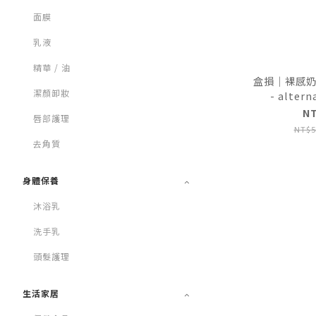
面膜
乳液
精華 / 油
盒損｜裸感奶
潔顏卸妝
- altern
N
唇部護理
NT$5
去角質
身體保養
沐浴乳
洗手乳
頭髮護理
生活家居