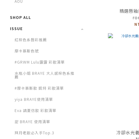
AOU
精選唇釉
ro
SHOP ALL
N
ISSUE
紅棕色系唇彩推薦
摩卡慕斯色號
#GRWM Lulu露露 彩妝清單
水瓶小姐 BRAYE 大人感棕色系推
薦
#摩卡慕斯妝 凱特 彩妝清單
yiya BRAYE使用清單
Eva 請夏仿妝 彩妝清單
諾 BRAYE 使用清單
冷卻水光養膚
拜月老妝必入手Top.3
N