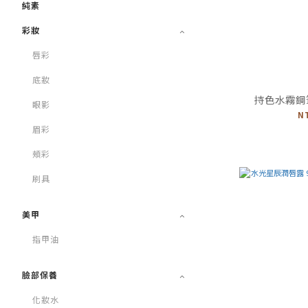
純素
彩妝
唇彩
底妝
持色水霧鋼筆
眼影
N
眉彩
頰彩
刷具
美甲
指甲油
臉部保養
化妝水