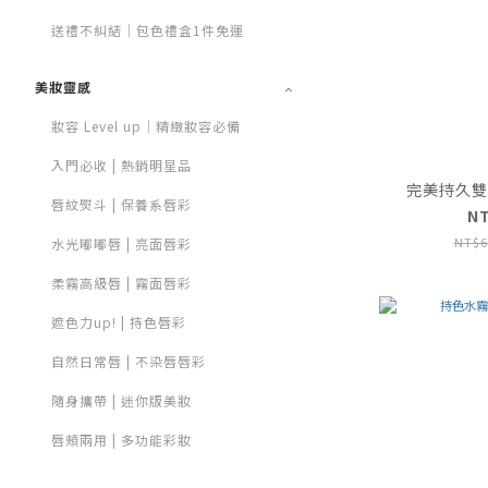
送禮不糾結｜包色禮盒1件免運
美妝靈感
妝容 Level up｜精緻妝容必備
入門必收 | 熱銷明星品
完美持久雙頭
唇紋熨斗 | 保養系唇彩
N
NT$6
水光嘟嘟唇 | 亮面唇彩
柔霧高級唇 | 霧面唇彩
遮色力up! | 持色唇彩
自然日常唇 | 不染唇唇彩
隨身攜帶 | 迷你版美妝
唇頰兩用 | 多功能彩妝