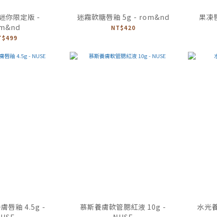
迷你限定版 -
迷霧軟糖唇釉 5g - rom&nd
果凍唇
m&nd
NT$420
T$499
唇釉 4.5g -
慕斯養膚軟管腮紅液 10g -
水光養膚
USE
NUSE