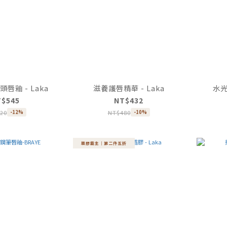
唇釉 - Laka
滋養護唇精華 - Laka
水光
T$545
NT$432
20
NT$480
-12%
-10%
眉膠霸主｜第二件五折