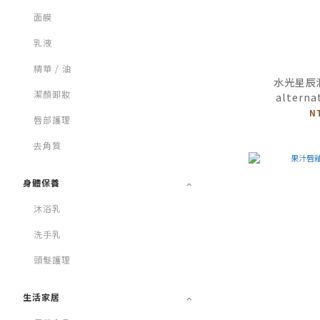
面膜
乳液
精華 / 油
水光星辰潤
潔顏卸妝
alterna
N
唇部護理
去角質
身體保養
沐浴乳
洗手乳
頭髮護理
生活家居