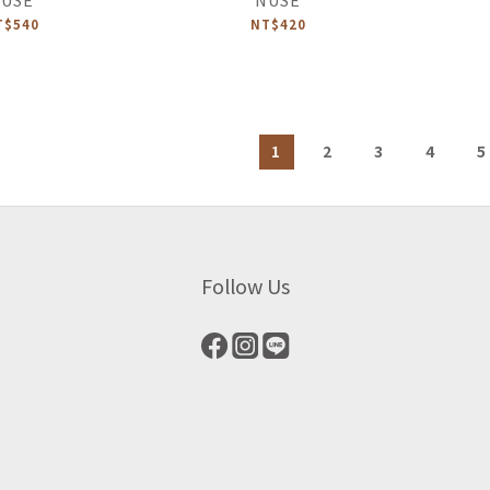
T$540
NT$420
1
2
3
4
5
Follow Us