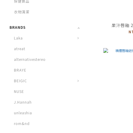
保健食品
衣物清潔
果汁唇釉 2.
BRANDS
N
Laka
atreat
alternativestereo
BRAYE
BEIGIC
NUSE
J.Hannah
unleashia
rom&nd