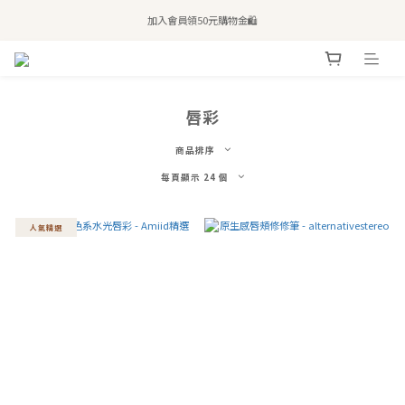
全站滿$2,500免運｜6/30前 含新品滿$1,300超取免運
加入會員領50元購物金🛍️
購買atreat商品 💆🏻‍♀️ 享整單免運
全站滿$2,500免運｜6/30前 含新品滿$1,300超取免運
唇彩
商品排序
每頁顯示 24 個
人氣精選