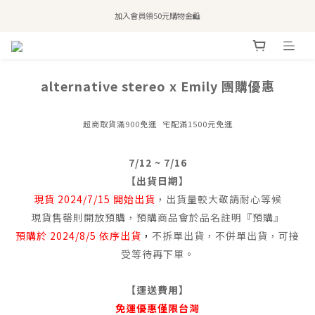
全站滿$2,500免運｜6/30前 含新品滿$1,300超取免運
加入會員領50元購物金🛍️
購買atreat商品 💆🏻‍♀️ 享整單免運
全站滿$2,500免運｜6/30前 含新品滿$1,300超取免運
alternative stereo x Emily 團購優惠
超商取貨滿900免運 宅配滿1500元免運
7/12 ~ 7/16
【出貨日期】
現貨 2024/7/15 開始出貨
，出貨量較大敬請耐心等候
現貨售罄則開放預購，預購商品會於品名註明『預購』
預購於 2024/8/5 依序出貨
，
不拆單出貨，不併單出貨，可接
受等待再下單。
【運送費用】
免運優惠僅限台灣