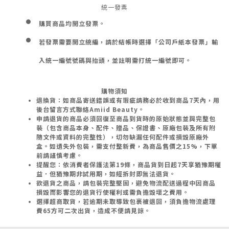
統一發票
購買商品均開立發票。
若發票需要開立統編，請於結帳時選擇「公司戶紙本發票」輸
入統一編號號碼與抬頭，並註明需打統一編號即可。
購物須知
退換貨：如商品寄送錯誤或有瑕疵請務必於收到商品7天內，用
後台留言方式聯絡Amiid Beauty。
申請退貨的商品必須回復至商品到貨時的原始狀態並與完整包
裝（包含商品本身、配件、贈品、保證書、原廠包裝及所有附
隨文件或資料的完整性），切勿缺漏任何配件或損毀原廠外
盒。如遺失外包裝，需支付整新費，為商品售價之15%，下單
前請謹慎考慮。
提醒您：依消費者保護法第19條，商品貨到日起7天享猶豫期權
益．但猶豫期非試用期，如經拆封即無法退貨。
欲退貨之商品，請包裝完整堅固，避免物流配送過程中因商品
損毀而影響您的退貨行使權利或需負擔毀壞之費用。
選擇超商取貨，若逾期未取導致包裹被退回，須負擔物流處理
費65方可二次出貨，造成不便請見諒。