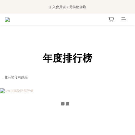
全站滿$2,500免運｜6/30前 含新品滿$1,300超取免運
加入會員領50元購物金🛍️
購買atreat商品 💆🏻‍♀️ 享整單免運
prev
next
全站滿$2,500免運｜6/30前 含新品滿$1,300超取免運
年度排行榜
此分類沒有商品