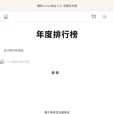
全站滿$2,500免運｜6/30前 含新品滿$1,300超取免運
購買atreat商品 💆🏻‍♀️ 享整單免運
全站滿$2,500免運｜6/30前 含新品滿$1,300超取免運
prev
next
年度排行榜
此分類沒有商品
獨立美妝生活選物店