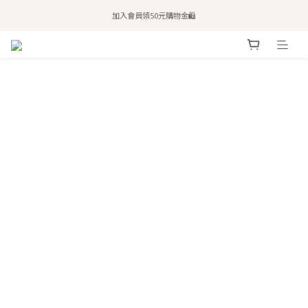
全站滿$2,500免運｜6/30前 含新品滿$1,300超取免運
加入會員領50元購物金🛍️
購買atreat商品 💆🏻‍♀️ 享整單免運
全站滿$2,500免運｜6/30前 含新品滿$1,300超取免運