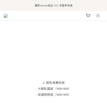
全站滿$2,500免運｜6/30前 含新品滿$1,300超取免運
購買atreat商品 💆🏻‍♀️ 享整單免運
全站滿$2,500免運｜6/30前 含新品滿$1,300超取免運
⁂ 眼影推薦色號
- 大眼臥蠶組（908+906）
- 淚溝掰掰組（908+909）