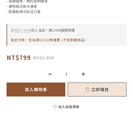
- 皮膚粗糙、顆粒感明顯者
- 膚色暗沈無光澤者
- 肌膚乾燥沒有活力者
至
08/31 16:00
截止
全店，滿$1500|超取免運
指定分類，全站滿$2500免運費 (不含即期商品)
NT$799
NT$1,250
加入購物車
立即購買
加入追蹤清單