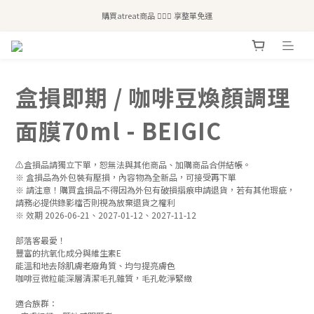
全站滿$2,500免運｜6/30前 含新品滿$1,300超取免運
購買atreat商品 💆🏻‍♀️ 享整單免運
全站滿$2,500免運｜6/30前 含新品滿$1,300超取免運
盒損即期 / 咖啡豆煥顏調理
面膜70ml - BEIGIC
⚠️盒損品請獨立下單，恕無法與其他商品、加購商品合併結帳。
※ 盒損品為外包裝有壓損，內容物為全新品，可接受再下單
※ 請注意！購買盒損品不得因為外包有破損摺痕申請退貨，若有其他瑕疵，
請務必提供錄影檔否則視為放棄退貨之權利
※ 效期 2026-06-21、2027-01-12、2027-11-12 
部落客最愛！
豐富的抗氧化成分與維生素E
能溫和地去除肌膚老廢角質、均勻提亮膚色
咖啡豆微粒能深層清潔毛孔雜質，毛孔乾淨緊緻
適合族群：