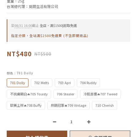
重量：25g
台灣總代理：覓間生活有限公司
至
08/31 16:00
截止
全店，滿$1500|超取免運
指定分類，全站滿$2500免運費 (不含即期商品)
NT$480
NT$500
顏色
: 701 Dolly
701 Dolly
702 Melts
703 Apri
704 Ruddy
不挑膚顯白🔥705 Toasty
706 Stealer
冷肌首選🔥707 Tweed
歐美土棕🔥708 Buffy
熱銷冠軍🔥709 Vintage
710 Cherish