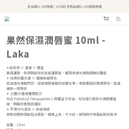
全站滿$2,500免運｜6/30前 含新品滿$1,300超取免運
全站滿$2,500免運｜6/30前 含新品滿$1,300超取免運
加入會員領50元購物金🛍️
購買atreat商品 💆🏻‍♀️ 享整單免運
果然保濕潤唇蜜 10ml -
全站滿$2,500免運｜6/30前 含新品滿$1,300超取免運
Laka
✦高保濕 × 潤澤 × 豐盈
兼具護唇、保濕與妝效的全能護唇蜜，展現柔潤光澤與細緻包覆感
✦ 絲滑包覆光澤 × 細緻無縫質地
如油潤光澤般閃亮，卻具潤唇膏般的滋養效果！柔軟服貼的彈潤質地，能填
補每一道唇紋
✦ 立體3D豐潤護理配方
內含 Palmitoyl Tetrapeptide-1 與覆盆子籽油，有效提升唇部水潤與豐盈
度，明顯改善唇部細紋
✦ 平滑均勻塗抹 × 無結塊感
柔軟矽膠刷頭能貼合唇型，精準上色、不卡紋。卸除時可用面紙輕拭乾淨
容量：10ml