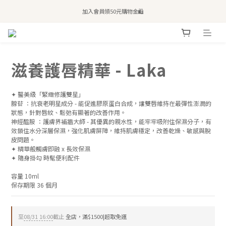
全站滿$2,500免運｜6/30前 含新品滿$1,300超取免運
加入會員領50元購物金🛍️
購買atreat商品 💆🏻‍♀️ 享整單免運
全站滿$2,500免運｜6/30前 含新品滿$1,300超取免運
滋養護唇精華 - Laka
✦ 醫美級「緊緻修護雙星」
腺苷 ：抗衰老明星成分 - 能促進膠原蛋白合成，讓雙唇維持在最彈性澎潤的
狀態，針對唇紋、鬆弛有顯著的改善作用。
神經醯胺 ：護膚界補牆大師 - 其優異的親水性，能牢牢吸附住保濕分子，有
效鎖住水分深層保濕，強化肌膚屏障，維持肌膚穩定，改善乾燥、敏感與脫
皮問題。
✦ 精華般觸膚即融 x 長效保濕
✦ 隨身掛勾 時髦便利配件
容量 10ml
保存期限 36 個月
至
08/31 16:00
截止
全店，滿$1500|超取免運