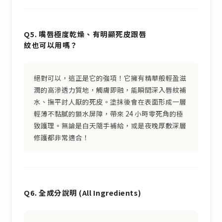
Q5. 嘴唇極度乾燥、有明顯死皮跟唇
紋也可以用嗎？
絕對可以，這正是它的強項！它擁有精華般輕盈滋
潤的高滲透力質地，觸膚即融，能瞬間深入唇紋補
水、撫平討人厭的死皮。塗抹後會在表面形成一層
輕薄不黏膩的鎖水屏障，帶來 24 小時零死角的極
致護理。無論是白天隨手補給，或是夜晚厚敷深層
修護都非常適合！
Q6. 全成分說明 (All Ingredients)