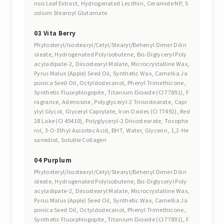
nsis Leaf Extract, Hydrogenated Lecithin, Ceramide NP, S
odium Stearoyl Glutamate
03 Vita Berry
Phytosteryl/Isostearyl/Cetyl/Stearyl/Behenyl Dimer Dilin
oleate, Hydrogenated Polyisobutene, Bis-Diglyceryl Poly
acyladipate-2, Diisostearyl Malate, Microcrystalline Wax,
Pyrus Malus (Apple) Seed Oil, Synthetic Wax, Camellia Ja
ponica Seed Oil, Octyldodecanol, Phenyl Trimethicone,
Synthetic Fluorphlogopite, Titanium Dioxide (CI 77891), F
ragrance, Adenosine, Polyglyceryl-2 Triisostearate, Capr
ylyl Glycol, Glyceryl Caprylate, Iron Oxides (CI 77492), Red
28 Lake (CI 45410), Polyglyceryl-2 Diisostearate, Tocophe
rol, 3-O-Ethyl Ascorbic Acid, BHT, Water, Glycerin, 1,2-He
xanediol, Soluble Collagen
04 Purplum
Phytosteryl/Isostearyl/Cetyl/Stearyl/Behenyl Dimer Dilin
oleate, Hydrogenated Polyisobutene, Bis-Diglyceryl Poly
acyladipate-2, Diisostearyl Malate, Microcrystalline Wax,
Pyrus Malus (Apple) Seed Oil, Synthetic Wax, Camellia Ja
ponica Seed Oil, Octyldodecanol, Phenyl Trimethicone,
Synthetic Fluorphlogopite, Titanium Dioxide (CI 77891), F