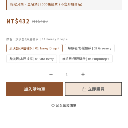
指定分類，全站滿$2500免運費 (不含即期商品)
NT$432
NT$480
顏色
: 沙漠唇/深層補水 | 01Honey Drop⭐
沙漠唇/深層補水 | 01Honey Drop⭐
敏感唇/舒緩鎮靜 | 02 Greenery
黯淡唇/水潤提亮 | 03 Vita Berry
疲態唇/彈潤緊緻 | 04 Purplump⭐
加入購物車
立即購買
加入追蹤清單