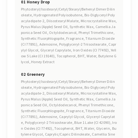
01 Honey Drop
Phytosteryl/Isostearyl/Cetyl/Stearyl/Behenyl Dimer Dilin
oleate, Hydrogenated Polyisobutene, Bis-Diglyceryl Poly
acyladipate-2, Diisostearyl Malate, Microcrystalline Wax,
Pyrus Malus (Apple) Seed Oil, Synthetic Wax, Camellia Ja
ponica Seed Oil, Octyldodecanol, Phenyl Trimethicone,
Synthetic Fluorphlogopite, Fragrance, Titanium Dioxide
(CI 77891), Adenosine, Polyglyceryl-2 Triisostearate, Capr
ylyl Glycol, Glyceryl Caprylate, Iron Oxides (CI 77492), Yell
ow 5 Lake (CI 19140), Tocopherol, BHT, Water, Butylene G
lycol, Honey Extract
02 Greenery
Phytosteryl/Isostearyl/Cetyl/Stearyl/Behenyl Dimer Dilin
oleate, Hydrogenated Polyisobutene, Bis-Diglyceryl Poly
acyladipate-2, Diisostearyl Malate, Microcrystalline Wax,
Pyrus Malus (Apple) Seed Oil, Synthetic Wax, Camellia Ja
ponica Seed Oil, Octyldodecanol, Phenyl Trimethicone,
Synthetic Fluorphlogopite, Fragrance, Titanium Dioxide
(CI 77891), Adenosine, Caprylyl Glycol, Glyceryl Caprylat
e, Polyglyceryl-2 Triisostearate, Blue 1 Lake (CI 42090), Iro
n Oxides (CI 77492), Tocopherol, BHT, Water, Glycerin, Bu
tylene Glycol, Caprylic/Capric Dilinoleate, Camellia Sine