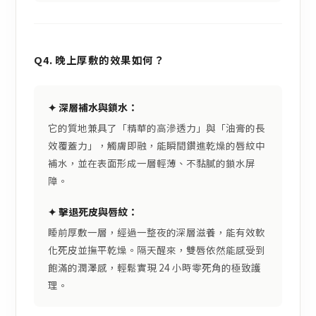
Q4. 晚上厚敷的效果如何？
✦ 深層補水與鎖水：
它的質地兼具了「精華的高滲透力」與「油膏的長
效覆蓋力」，觸膚即融，能瞬間鑽進乾燥的唇紋中
補水，並在表面形成一層輕薄、不黏膩的鎖水屏
障。
✦ 擊退死皮與唇紋：
睡前厚敷一層，經過一整夜的深層滋養，能有效軟
化死皮並撫平乾燥。隔天醒來，雙唇依然能感受到
飽滿的潤澤感，輕鬆實現 24 小時零死角的極致護
理。