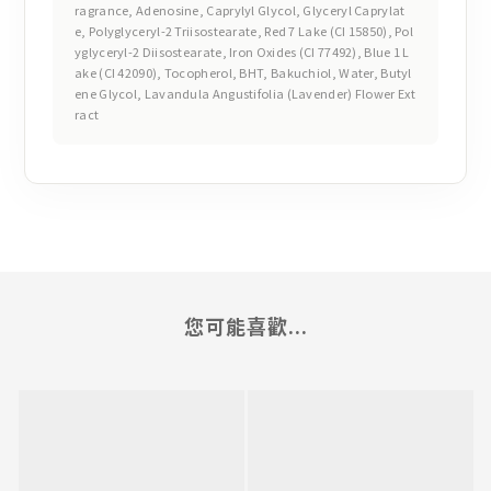
ragrance, Adenosine, Caprylyl Glycol, Glyceryl Caprylat
e, Polyglyceryl-2 Triisostearate, Red 7 Lake (CI 15850), Pol
yglyceryl-2 Diisostearate, Iron Oxides (CI 77492), Blue 1 L
ake (CI 42090), Tocopherol, BHT, Bakuchiol, Water, Butyl
ene Glycol, Lavandula Angustifolia (Lavender) Flower Ext
ract
您可能喜歡...