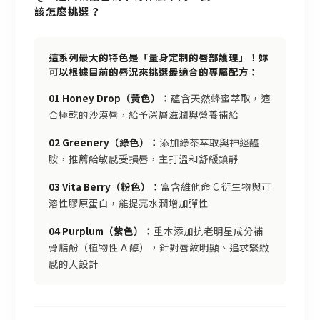
該怎麼挑選？
這系列最大的特色是「量身定制的唇部護理」！妳
可以根據目前的唇況來挑選最適合的專屬配方：
01 Honey Drop（黃色）：
蘊含天然蜂蜜萃取，適
合極乾的沙漠唇，給予深層滋潤與營養補給
02 Greenery（綠色）：
添加綠茶萃取與神經醯
胺，推薦給敏感受損唇，主打溫和舒緩鎮靜
03 Vita Berry（粉色）：
富含維他命 C 衍生物與可
溶性膠原蛋白，能提亮水潤增加彈性
04 Purplum（紫色）：
重本添加抗老明星成分補
骨脂酚（植物性 A 醇），針對唇紋明顯、追求緊緻
感的人設計