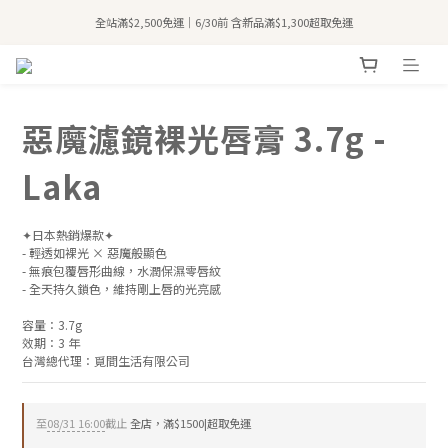
全站滿$2,500免運｜6/30前 含新品滿$1,300超取免運
全站滿$2,500免運｜6/30前 含新品滿$1,300超取免運
加入會員領50元購物金🛍️
購買atreat商品 💆🏻‍♀️ 享整單免運
惡魔濾鏡裸光唇膏 3.7g -
全站滿$2,500免運｜6/30前 含新品滿$1,300超取免運
Laka
✦日本熱銷爆款✦
- 輕透如裸光 × 惡魔般顯色
- 無痕包覆唇形曲線，水潤保濕零唇紋
- 全天持久鎖色，維持剛上唇的光亮感
容量：3.7g
效期：3 年
台灣總代理：覓間生活有限公司
至
08/31 16:00
截止
全店，滿$1500|超取免運