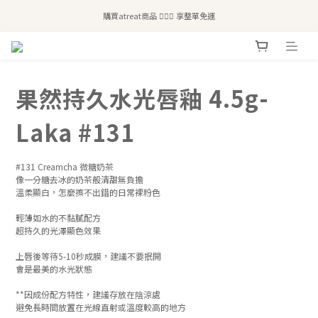
全站滿$2,500免運｜6/30前 含新品滿$1,300超取免運
購買atreat商品 💆🏻‍♀️ 享整單免運
全站滿$2,500免運｜6/30前 含新品滿$1,300超取免運
果然持久水光唇釉 4.5g-
Laka #131
#131 Creamcha 微糖奶茶
像一分糖去冰的奶茶般清甜無負擔
溫柔顯白，怎麼擦不出錯的日常裸粉色
輕薄如水的不黏膩配方
超持久的光澤顯色效果
上唇後等待5-10秒成膜，建議不要抿開
會是最美的水光狀態
**因成份配方特性，建議存放在陰涼處
避免長時間放置在光線直射或溫度較高的地方