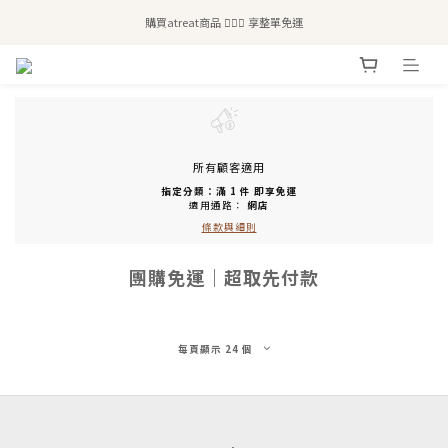
全站滿$2,500免運｜6/30前 含新品滿$1,300超取免運
購買atreat商品 💆🏻‍♀️ 享整單免運
全站滿$2,500免運｜6/30前 含新品滿$1,300超取免運
所有顧客適用
指定分類：滿 1 件 即享免運
適用通路：
網店
條款與細則
團購免運｜超取先付款
每頁顯示 24 個