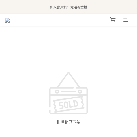
全站滿$2,500免運｜6/30前 含新品滿$1,300超取免運
加入會員領50元購物金🛍️
購買atreat商品 💆🏻‍♀️ 享整單免運
全站滿$2,500免運｜6/30前 含新品滿$1,300超取免運
此活動已下架