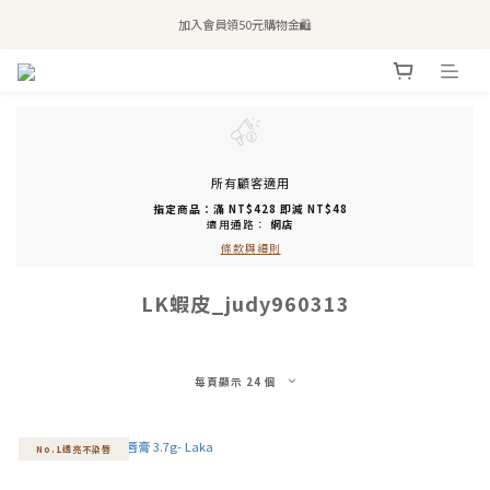
全站滿$2,500免運｜6/30前 含新品滿$1,300超取免運
加入會員領50元購物金🛍️
購買atreat商品 💆🏻‍♀️ 享整單免運
全站滿$2,500免運｜6/30前 含新品滿$1,300超取免運
所有顧客適用
指定商品：滿 NT$428 即減 NT$48
適用通路：
網店
條款與細則
LK蝦皮_judy960313
每頁顯示 24 個
No.1透亮不染唇