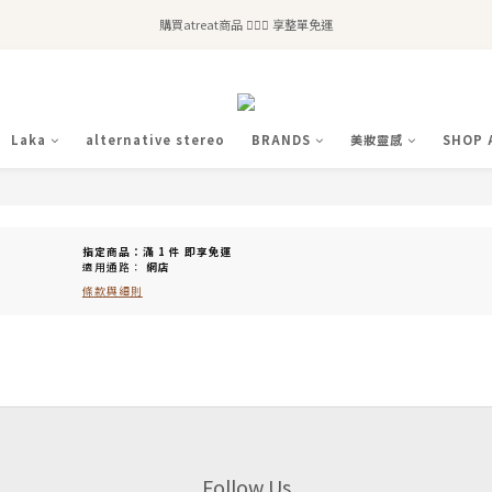
全站滿$2,500免運｜6/30前 含新品滿$1,300超取免運
購買atreat商品 💆🏻‍♀️ 享整單免運
全站滿$2,500免運｜6/30前 含新品滿$1,300超取免運
Laka
alternative stereo
BRANDS
美妝靈感
SHOP 
指定商品：滿 1 件 即享免運
適用通路：
網店
條款與細則
Follow Us