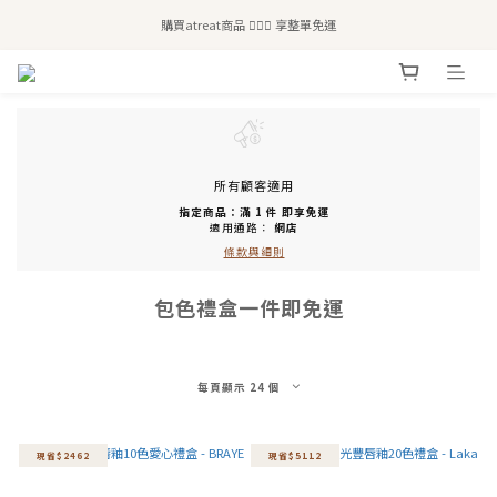
全站滿$2,500免運｜6/30前 含新品滿$1,300超取免運
購買atreat商品 💆🏻‍♀️ 享整單免運
全站滿$2,500免運｜6/30前 含新品滿$1,300超取免運
所有顧客適用
指定商品：滿 1 件 即享免運
適用通路：
網店
條款與細則
包色禮盒一件即免運
每頁顯示 24 個
現省$2462
現省$5112