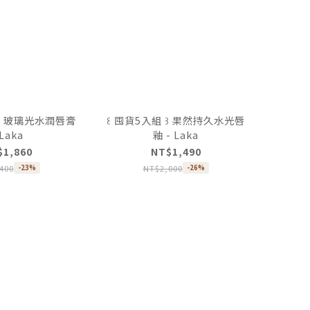
 ꒱ 玻璃光水潤唇膏
꒰ 囤貨5入組 ꒱ 果然持久水光唇
 Laka
釉 - Laka
$1,860
NT$1,490
400
NT$2,000
-23%
-26%