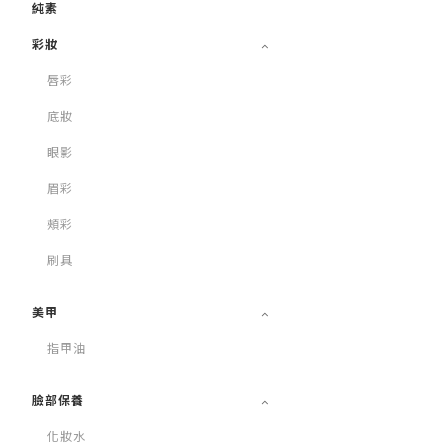
純素
彩妝
唇彩
底妝
眼影
眉彩
頰彩
刷具
美甲
指甲油
臉部保養
化妝水