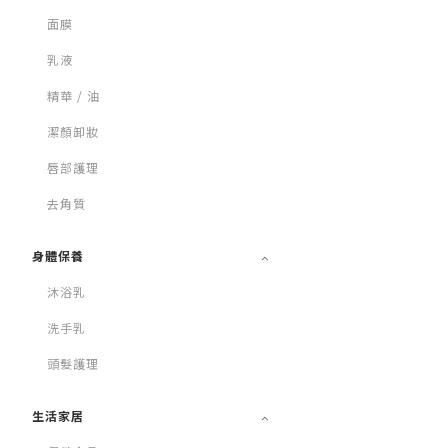
面膜
乳液
精華 / 油
潔顏卸妝
唇部護理
去角質
身體保養
沐浴乳
洗手乳
頭髮護理
生活家居