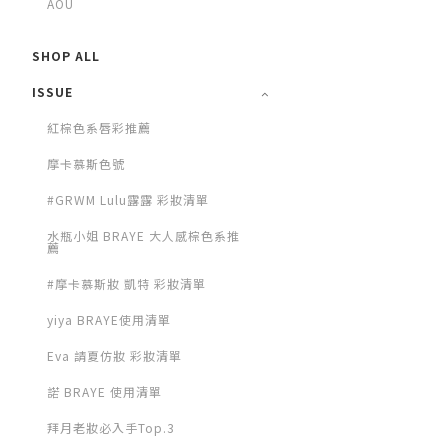
AOU
SHOP ALL
ISSUE
紅棕色系唇彩推薦
摩卡慕斯色號
#GRWM Lulu露露 彩妝清單
水瓶小姐 BRAYE 大人感棕色系推
薦
#摩卡慕斯妝 凱特 彩妝清單
yiya BRAYE使用清單
Eva 請夏仿妝 彩妝清單
諾 BRAYE 使用清單
拜月老妝必入手Top.3