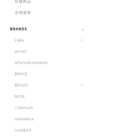
保健食品
衣物清潔
BRANDS
Laka
atreat
alternativestereo
BRAYE
BEIGIC
NUSE
J.Hannah
unleashia
rom&nd