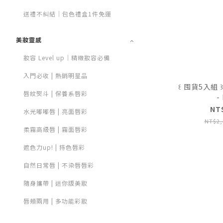
送禮不糾結｜包色禮盒1件免運
美妝靈感
妝容 Level up｜精緻妝容必備
入門必收 | 熱銷明星品
꒰ 囤貨5入組
唇紋熨斗 | 保養系唇彩
-
NT
水光嘟嘟唇 | 亮面唇彩
NT$2,
柔霧高級唇 | 霧面唇彩
遮色力up! | 持色唇彩
自然日常唇 | 不染唇唇彩
隨身攜帶 | 迷你版美妝
唇頰兩用 | 多功能彩妝