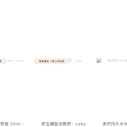
唇
眉膠霸主｜第二件五折
蜜 10ml -
原生纖盈染眉膠 - Laka
果然持久水光唇