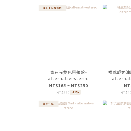
No.4 日韓熱銷
寶石光雙色唇頰盤-
裸感輕奶油腮紅
alternativestereo
alterna
NT$165 ~ NT$250
NT
NT$280
NT$4
-11%
妝前打底