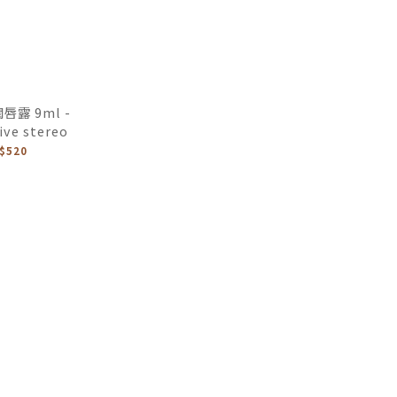
露 9ml -
ive stereo
$520