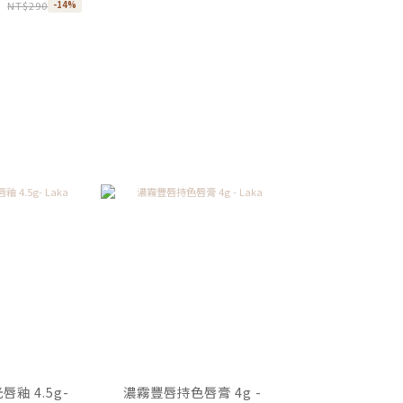
NT$290
-14%
釉 4.5g-
濃霧豐唇持色唇膏 4g -