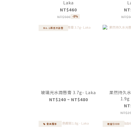
Laka
L
NT$460
NT
NT$500
NT$5
-8%
No.1透亮不染唇
玻璃光水潤唇膏 3.7g- Laka
果然持久水光
1.9g
NT$240 ~ NT$480
NT
NT$2
會員獨享
現省$380