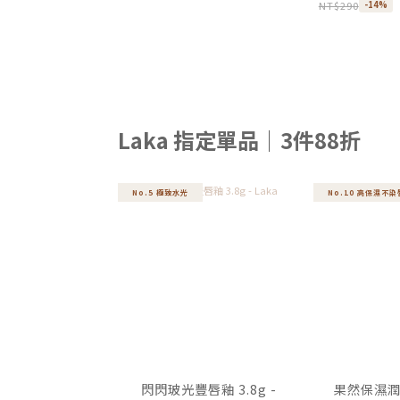
NT$290
-14%
Laka 指定單品｜3件88折
No.5 極致水光
No.10 高保濕不染
閃閃玻光豐唇釉 3.8g -
果然保濕潤唇