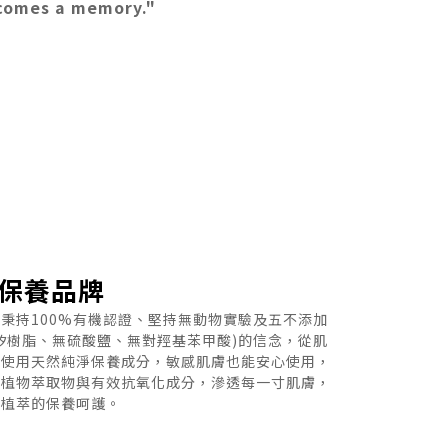
ecomes a memory."
天然保養品牌
秉持100%有機認證、堅持無動物實驗及五不添加
矽樹脂、無硫酸鹽、無對羥基苯甲酸)的信念，從肌
全使用天然純淨保養成分，敏感肌膚也能安心使用，
然植物萃取物與有效抗氧化成分，滲透每一寸肌膚，
素植萃的保養呵護。