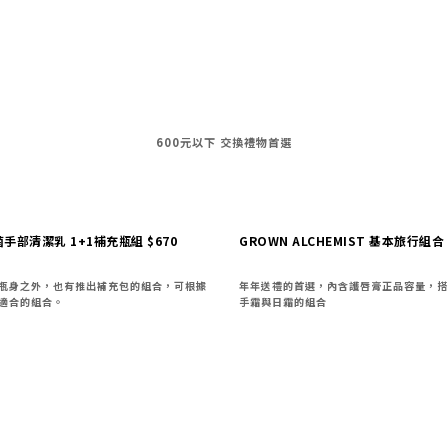
600元以下 交換禮物首選
手部清潔乳 1+1補充瓶組
$670
GROWN ALCHEMIST 基本旅行組合 
瓶身之外，也有推出補充包的組合，可根據
年年送禮的首選，內含護唇膏正品容量，搭
適合的組合。
手霜與日霜的組合