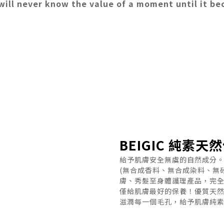
ill never know the value of a moment until it b
BEIGIC 純素
給予肌膚安全無虞的自然成分。
(無合成香料、無合成染料、無
膚、秀髮至身體護理產品，完
僅給肌膚最好的保養！優質天
滋潤每一個毛孔，給予肌膚純