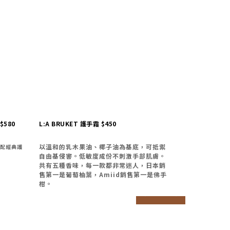
$580
L:A BRUKET 護手霜 $450
以溫和的乳木果油、椰子油為基底，可抵禦
配經典護
自由基侵害。
低敏度成份不刺激手部肌膚。
共有五種香味，每一款都非常迷人，日本銷
售第一是葡萄柚葉，Amiid銷售第一是佛手
柑。
prev
next