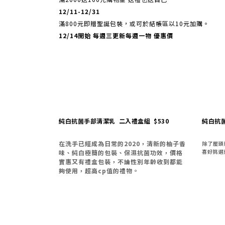
12/11-12/31
滿800元即贈聖誕包裝，或可於結帳區以10元加購。
12/14開始 每週三更新每週一物 優惠價
純白抗菌手部清潔乳 二入禮盒組 $530
純白抗菌
在洗手已經成為日常的2020，清新的柚子香
除了壓頭
喜好挑選
味、純白極簡的包裝、保濕抗菌功效，價格
實惠又有禮盒包裝，不論性別年齡收到都能
夠使用，超高cp值的禮物。