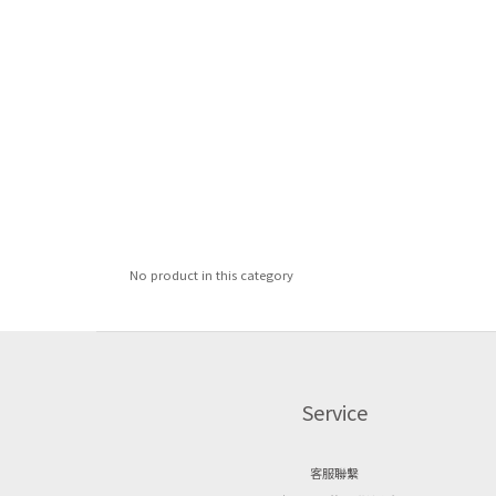
No product in this category
Service
客服聯繫