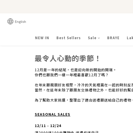
English
NEW IN
Best Sellers
Sale
BRAYE
La
最令人心動的季節！
12月是一年的結尾，也是迎向新的開始的開端。
你們也跟我們一樣一年裡最喜歡12月了嗎？
在年末跟親朋好友相聚，冷冷的天氣裡窩在一起的時刻反
當然，在這年末除了跟朋友交換禮物之外，也能好好的幫
為了幫助大家挑選，整理出了適合送禮跟送給自己的禮物
SEASONAL SALES
12/11 - 12/24
滿2000送100元購物金 送禮也送自己