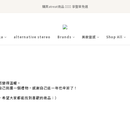
全站滿$2,500免運｜6/30前 含新品滿$1,300超取免運
購買atreat商品 💆🏻‍♀️ 享整單免運
全站滿$2,500免運｜6/30前 含新品滿$1,300超取免運
ka
alternative stereo
Brands
美妝靈感
Shop All
而變得溫暖。
自己挑選一個禮物，感謝自己這一年也辛苦了！
，希望大家都能找到喜歡的商品：）