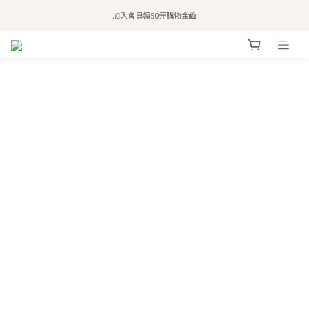
全站滿$2,500免運｜6/30前 含新品滿$1,300超取免運
加入會員領50元購物金🛍️
購買atreat商品 💆🏻‍♀️ 享整單免運
全站滿$2,500免運｜6/30前 含新品滿$1,300超取免運