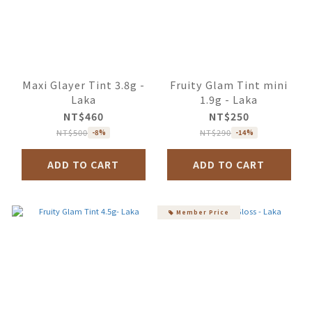
Maxi Glayer Tint 3.8g -
Fruity Glam Tint mini
Laka
1.9g - Laka
NT$460
NT$250
NT$500
NT$290
-8%
-14%
ADD TO CART
ADD TO CART
Member Price