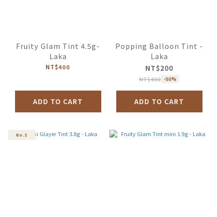
Fruity Glam Tint 4.5g-
Popping Balloon Tint -
Laka
Laka
NT$400
NT$200
NT$400
-50%
ADD TO CART
ADD TO CART
No.5