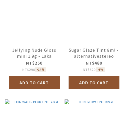
Jellying Nude Gloss
Sugar Glaze Tint 8ml -
mini 1.9g - Laka
alternativestereo
NT$250
NT$480
NT$290
NT$520
-14%
-8%
ADD TO CART
ADD TO CART