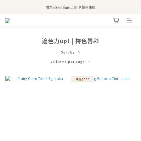
全站滿$2,500免運｜6/30前 含新品滿$1,300超取免運
購買atreat商品 💆🏻‍♀️ 享整單免運
全站滿$2,500免運｜6/30前 含新品滿$1,300超取免運
遮色力up! | 持色唇彩
Sort by
24 Items per page
現省$200