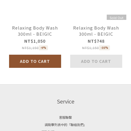
Sold Out
Relaxing Body Wash
Relaxing Body Wash
300ml - BEIGIC
300ml - BEIGIC
NT$1,050
NT$748
NT$1,150
NT$1,150
-9%
-35%
ADD TO CART
ADD TO CART
Service
客服聯繫
請點擊列表中的「聯絡我們」