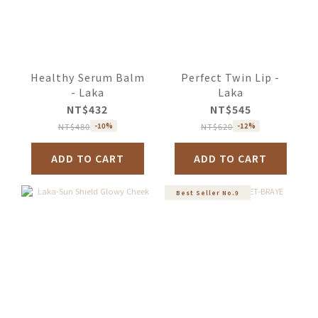
Healthy Serum Balm
Perfect Twin Lip -
- Laka
Laka
NT$432
NT$545
NT$480
NT$620
-10%
-12%
ADD TO CART
ADD TO CART
Best Seller No.9