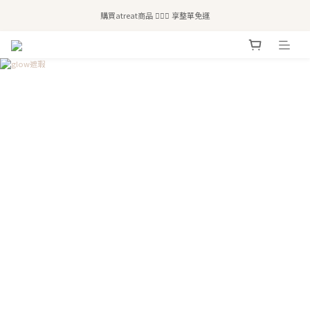
全站滿$2,500免運｜6/30前 含新品滿$1,300超取免運
購買atreat商品 💆🏻‍♀️ 享整單免運
全站滿$2,500免運｜6/30前 含新品滿$1,300超取免運