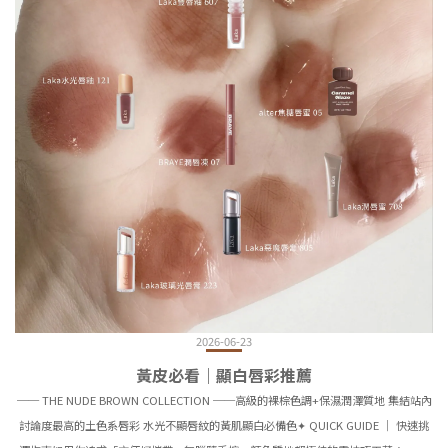
2026-06-23
黃皮必看｜顯白唇彩推薦
── THE NUDE BROWN COLLECTION ──高級的裸棕色調+保濕潤澤質地 集結站內
討論度最高的土色系唇彩 水光不顯唇紋的黃肌顯白必備色✦ QUICK GUIDE ｜ 快速挑