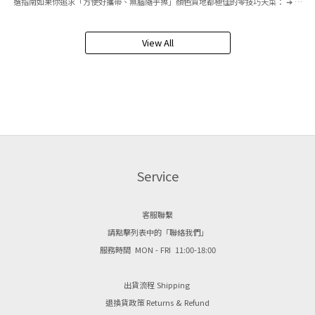
選指南如果你追求「方便好攜帶、無腦隨手擦」顏色質地都極佳的零技巧天菜： ➔ 推
薦：Laka 玻璃光水潤唇膏 [ 223 Hank ] 理由：固體管狀設計放進小包超便利，琥珀烤
栗子色調調得極好，絲絨水感質地不卡紋，不需要鏡子或技巧就能隨時補擦！如果你最
View All
在乎「持久不掉色、大口吃喝也不怕」： ➔ 推薦：Laka 果然持久水光唇釉 [ 121 Ash
Nut ]（成膜染唇效果最好）如果你是黃皮，想要一擦就「顯白、有氣場」： ➔ 推薦：
Laka 惡魔濾鏡裸光唇膏 [ 805 Marron ] 或 braye 酷甜冰光潤唇凍 [ 07 DOLCE ]如果
你喜歡帥氣、清冷的「個性高智感」： ➔ 推薦：braye 滑蓋光透特潤唇頰盤 [ 07
BOLDNESS ]（木質暖調橡果棕）如果你想找極致滋潤、唇況差也能用的「護唇型棕
色」： ➔ 推薦：alter [ NO.5 Cacao 50% ]（半糖可可）或 Laka [ 708 Buffy ]（純淨
奶茶打底）如果你想解決薄唇，想要「1秒立體嘟嘟唇」： ➔ 推薦：Laka 閃閃玻光豐
Service
唇釉 [ 607 KAYA ]8 款棕色系唇彩・特點深度解析DETAILED ANALYSIS1. alter 焦糖唇
欲光養唇蜜 — NO.5 Cacao 50% 半糖可可⊙ 顏色細微差異｜ 正宗的中調可可豆沙
色。不會太紅也不會太土，完美平衡的半糖棕色。 ⊙ 適合膚色｜ 不挑膚色，尤其黃皮
客服聯繫
友善，能自然提亮氣色。 ⊙ 產品特點｜ 高透亮的水潤玻璃光。唇蜜質地，持色度中
請點擊列表中的「聯絡我們」
等，需要補擦，但主打護唇與修飾唇紋。2. BRAYE 滑蓋光透特潤唇頰盤 — 07
服務時間 MON - FRI 11:00-18:00
BOLDNESS⊙ 顏色細微差異｜ 帶有微微暖調適合亞州人的橡果棕。 ⊙ 適合膚色｜ 適
合所有肌膚的入門棕色，也推薦給喜歡歐美裸妝、氛圍感的人。 ⊙ 產品特點｜ 唇頰兩
出貨流程 Shipping
用，持色與光澤表現佳，展示貼膚完美光澤，鐵盒設計非常時髦。3. BRAYE 酷甜冰光
退換貨政策 Returns & Refund