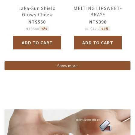
Laka-Sun Shield
MELTING LIPSWEET-
Glowy Cheek
BRAYE
NT$550
NT$390
NT$580
NT$475
-5%
-18%
ADD TO CART
ADD TO CART
Show more