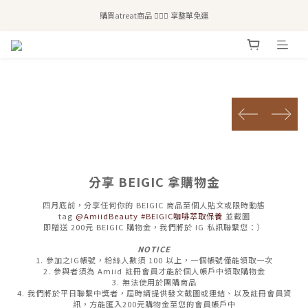
全站滿$2,500免運｜6/30前 含新品滿$1,300超取免運
購買atreat商品 💆🏻‍♀️ 享整單免運
全站滿$2,500免運｜6/30前 含新品滿$1,300超取免運
prev
next
分享 BEIGIC 拿購物金
四月底前，分享任何你的 BEIGIC 商品至個人貼文或限時動態
tag
@AmiidBeauty #BEIGIC咖啡萃取保養
並截圖
即贈送 200元 BEIGIC 購物金，我們將於 IG 私訊聯繫您：）
NOTICE
1. 參加之IG帳號，粉絲人數須 100 以上，一個帳號僅能領取一次
2. 參與者須為 Amiid 註冊會員才能於個人帳戶中領取購物金
3. 無法使用於團購商品
4. 我們將於平日聯繫中獎者，屆時請提供發文截圖或連結、以及註冊會員資
訊，方能匯入200元購物金至您的會員帳戶中