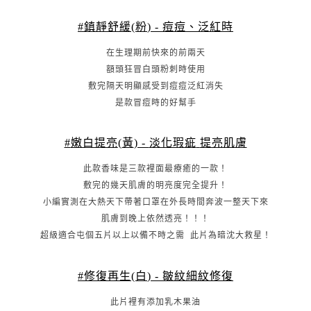
#
鎮靜舒緩
(
粉
) -
痘痘、泛紅時
在生理期前快來的前兩天
額頭狂冒白頭粉刺時使用
敷完隔天明顯感受到痘痘泛紅消失
是款冒痘時的好幫手
#
嫩白提亮
(
黃
) -
淡化瑕疵
提亮肌膚
此款香味是三款裡面最療癒的一款！
敷完的幾天肌膚的明亮度完全提升！
小編實測在大熱天下帶著口罩在外長時間奔波一整天下來
肌膚到晚上依然透亮！！！
超級適合屯個五片以上以備不時之需
此片為暗沈大救星！
#
修復再生
(
白
) -
皺紋細紋修復
此片裡有添加乳木果油