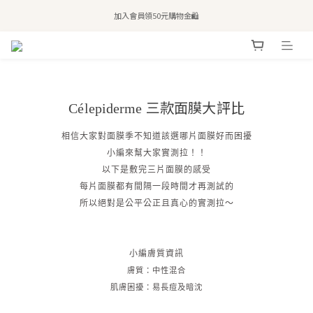
全站滿$2,500免運｜6/30前 含新品滿$1,300超取免運
加入會員領50元購物金🛍️
購買atreat商品 💆🏻‍♀️ 享整單免運
全站滿$2,500免運｜6/30前 含新品滿$1,300超取免運
三款面膜大評比
C
é
lepiderme
相信大家對面膜季不知道該選哪片面膜好而困擾
小編來幫大家實測拉！！
以下是敷完三片面膜的感受
每片面膜都有間隔一段時間才再測試的
所以絕對是公平公正且真心的實測拉～
小編膚質資訊
膚質：中性混合
肌膚困擾：易長痘及暗沈