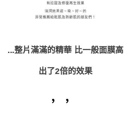
有拉提及修復再生效果
滋潤效果超～級～好～的
非常推薦給乾肌及熟齡肌的朋友們！
...
整片滿滿的精華 比一般面膜高
出了
2
倍的效果
’’