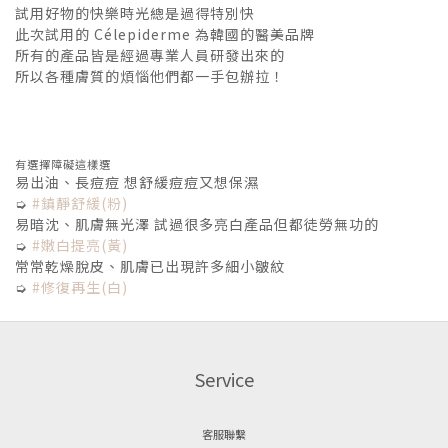
試用好物的快樂時光總是過得特別快
此次試用的 Célepiderme 為韓國的醫美品牌
所有的產品皆是經過專業人員研發出來的
所以各種膚質的煩惱他們都一手包辦拉！
有選擇障礙這樣選
易出油、長痘痘 想舒緩痘痘又想保濕
➭
#鎮靜舒緩(粉)
易暗沈、肌膚無光澤 試過很多亮白產品但都徒勞無功的
➭
#嫩白提亮(黃)
常常乾燥脫皮、肌膚已出現許多細小皺紋
➭
#修復再生(白)
Service
客服聯繫