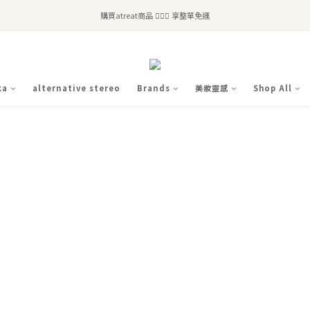
全站滿$2,500免運｜6/30前 含新品滿$1,300超取免運
購買atreat商品 💆🏻‍♀️ 享整單免運
全站滿$2,500免運｜6/30前 含新品滿$1,300超取免運
ka
alternative stereo
Brands
美妝靈感
Shop All