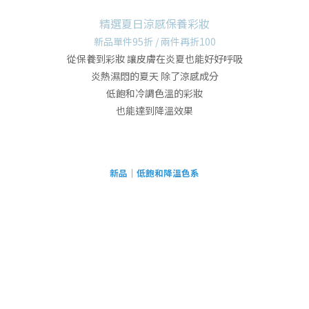
精選夏日涼感保養彩妝
新品單件95折 /
兩件再折100
從保養到彩妝 讓皮膚在炎夏也能好好呼吸
炎熱濕悶的夏天 除了涼感成分
低飽和冷調色溫的彩妝
也能達到降溫效果
新品｜低飽和降溫色系