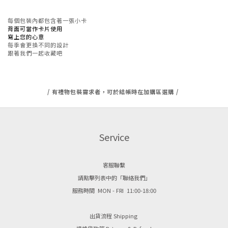
每個包裝內都包含著一張小卡
背面可當作卡片使用
寫上您的心意
每季會更換不同的設計
跟著我們一起收藏吧
/ 有禮物包裝需求者，可於結帳時在加購區選購 /
Service
客服聯繫
請點擊列表中的「聯絡我們」
服務時間 MON - FRI 11:00-18:00
出貨流程 Shipping