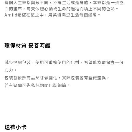
每個人生來都與眾不同，不論生活或是身體，本來都是一張空
白的畫布，每天依照心情或生命的過程而填上不同的色彩。
Amiid希望在這之中，用美填滿您生活每個縫隙。
環保材質 妥善呵護
減少塑膠包裝，使用可重複使用的包材，希望能為環保盡一份
心力。
包裝會依照商品尺寸做變化，實際包裝會有些微差異，
若有疑問可先私訊詢問包裝細節。
送禮小卡