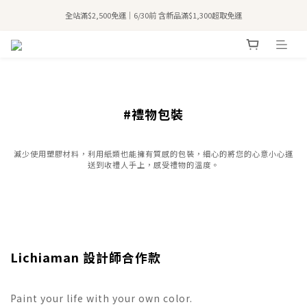
全站滿$2,500免運｜6/30前 含新品滿$1,300超取免運
全站滿$2,500免運｜6/30前 含新品滿$1,300超取免運
加入會員領50元購物金🛍️
購買atreat商品 💆🏻‍♀️ 享整單免運
全站滿$2,500免運｜6/30前 含新品滿$1,300超取免運
#禮物包裝
減少使用塑膠材料，利用紙類也能擁有質感的包裝，細心的將您的心意小心運
送到收禮人手上，感受禮物的溫度。
Lichiaman 設計師合作款
Paint your life with your own color.