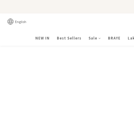
English
NEW IN
Best Sellers
Sale
BRAYE
La