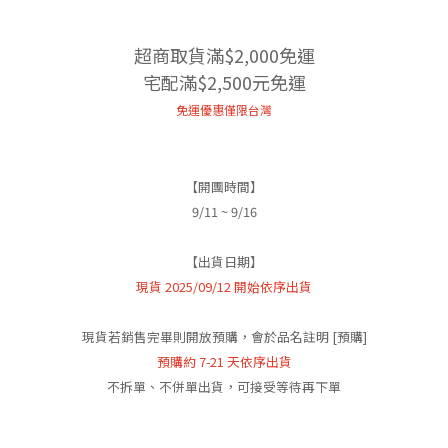
超商取貨滿$2,000免運
宅配滿$2,500元免運
免運優惠僅限台灣
【開團時間】
9/11 ~ 9/16
【出貨日期】
現貨 2025/09/12 開始依序出貨
現貨若銷售完畢則開放預購，會於品名註明 [預購]
預購約 7-21 天依序出貨
不拆單、不併單出貨，可接受等待再下單