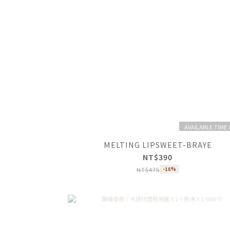
AVAILABLE TIME
MELTING LIPSWEET-BRAYE
NT$390
NT$475
-18%