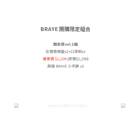
BRAYE 團購限定組合
酷女孩vol.2組
任選唇頰盤x2+口袋刷x1
優惠價 $1,109
(原價$1,290)
再贈 BRAYE 小吊飾 x2