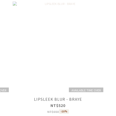
 OVER
AVAILABLE TIME OVER
LIPSLEEK BLUR - BRAYE
NT$520
NT$650
-20%