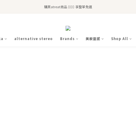
全站滿$2,500免運｜6/30前 含新品滿$1,300超取免運
購買atreat商品 💆🏻‍♀️ 享整單免運
全站滿$2,500免運｜6/30前 含新品滿$1,300超取免運
ka
alternative stereo
Brands
美妝靈感
Shop All