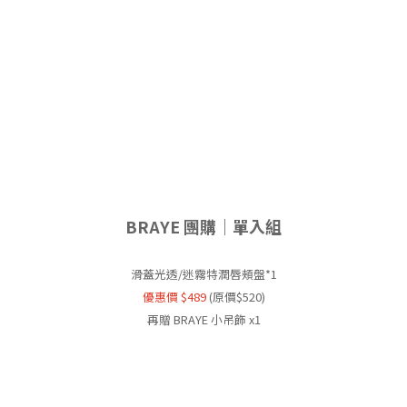
BRAYE 團購｜單入組
滑蓋光透/迷霧特潤唇頰盤*1
優惠價 $489
(原價$520)
再贈 BRAYE 小吊飾 x1