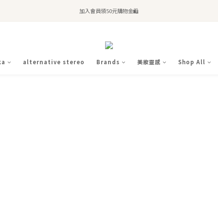
全站滿$2,500免運｜6/30前 含新品滿$1,300超取免運
加入會員領50元購物金🛍️
購買atreat商品 💆🏻‍♀️ 享整單免運
全站滿$2,500免運｜6/30前 含新品滿$1,300超取免運
ka
alternative stereo
Brands
美妝靈感
Shop All