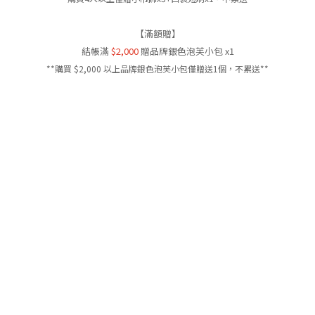
【滿額贈】
結帳滿
$2,000
贈品牌銀色泡芙小包 x1
**購買 $2,000 以上品牌銀色泡芙小包僅贈送1個，不累送**