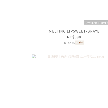
AVAILABLE TIME
MELTING LIPSWEET-BRAYE
NT$390
NT$475
-18%