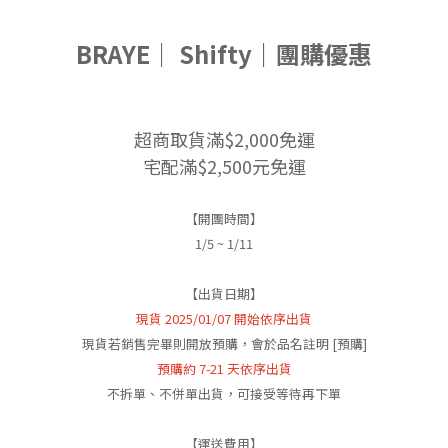
BRAYE｜ Shifty｜團購優惠
超商取貨滿$2,000免運
宅配滿$2,500元免運
【開團時間】
1/5 ~ 1/11
【出貨日期】
現貨 2025/01/07 開始依序出貨
現貨若銷售完畢則開放預購，會於品名註明 [預購]
預購約 7-21 天依序出貨
不拆單、不併單出貨，可接受等待再下單
【運送費用】