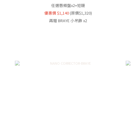
任選唇頰盤x2+短鏈
優惠價 $1,140
(原價$1,320)
再贈 BRAYE 小吊飾 x2