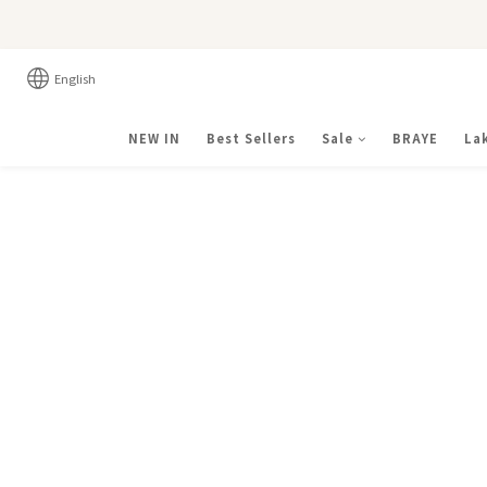
English
NEW IN
Best Sellers
Sale
BRAYE
La