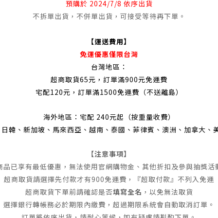
預購
於 2024/7/8 依序出貨
不拆單出貨，不併單出貨，可接受等待再下單。
【運送費用】
免運優惠僅限台灣
台灣地區：
超商取貨65元，訂單滿900元免運費
宅配120元，訂單滿1500免運費（不送離島）
海外地區：宅配 240元起（按重量收費）
澳、日韓、新加坡、馬來西亞、越南、泰國、菲律賓、澳洲、加拿大、
【注意事項】
商品已享有最低優惠，無法使用官網購物金、其他折扣及參與抽獎活
超商取貨請選擇先付款才有900免運費，『超取付款』不列入免運
超商取貨下單前請確認是否
填寫全名
，以免無法取貨
選擇銀行轉帳務必於期限內繳費，超過期限系統會自動取消訂單。
訂單將依序出貨，請耐心等候，如有疑慮請斟酌下單。