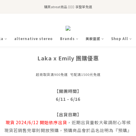
全站滿$2,500免運｜6/30前 含新品滿$1,300超取免運
購買atreat商品 💆🏻‍♀️ 享整單免運
全站滿$2,500免運｜6/30前 含新品滿$1,300超取免運
ka
alternative stereo
Brands
美妝靈感
Shop All
Laka x Emily 團購優惠
超商取貨滿900免運 宅配滿1500元免運
【開團時間】
6/11 - 6/16
【出貨日期】
現貨 2024/6/12 開始依序出貨
，近期出貨量較大敬請耐心等候
現貨若銷售完畢則開放預購，預購商品會於品名註明為『預購』