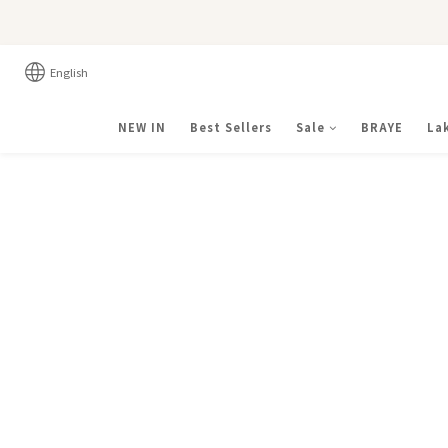
English
NEW IN
Best Sellers
Sale
BRAYE
La