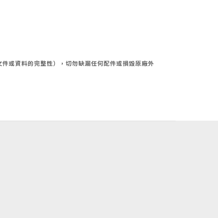
文件或資料的完整性），切勿缺漏任何配件或損毀原廠外