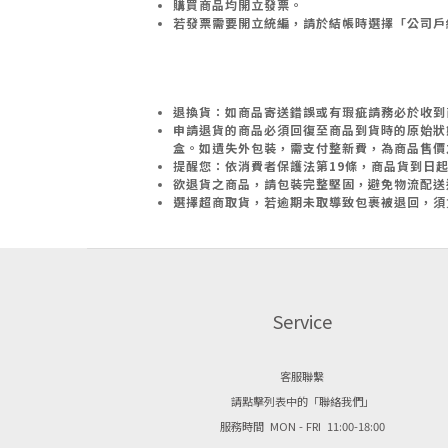
購買商品均開立發票。
若發票需要開立統編，請於結帳時選擇「公司戶
退換貨：如商品寄送錯誤或有瑕疵請務必於收到商品
申請退貨的商品必須回復至商品到貨時的原始狀
盒。如遺失外包裝，需支付整新費，為商品售價
提醒您：依消費者保護法第19條，商品貨到日
欲退貨之商品，請包裝完整堅固，避免物流配送
選擇超商取貨，若逾期未取導致包裹被退回，須
Service
客服聯繫
請點擊列表中的「聯絡我們」
服務時間 MON - FRI 11:00-18:00