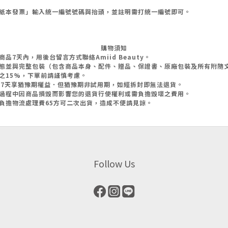
紙本發票」輸入統一編號號碼與抬頭，並註明需打統一編號即可。
購物須知
7天內，用後台留言方式聯絡Amiid Beauty。
態並與完整包裝（包含商品本身、配件、贈品、保證書、原廠包裝及所有附隨
之15%，下單前請謹慎考慮。
起7天享猶豫期權益．但猶豫期非試用期，如經拆封即無法退貨。
過程中因商品損毀而影響您的退貨行使權利或需負擔毀壞之費用。
負擔物流處理費65方可二次出貨，造成不便請見諒。
Follow Us