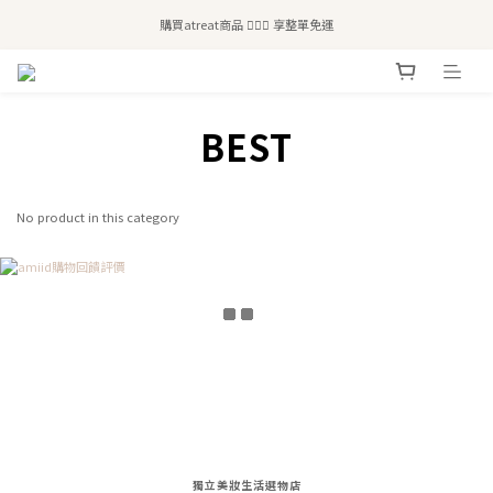
全站滿$2,500免運｜6/30前 含新品滿$1,300超取免運
購買atreat商品 💆🏻‍♀️ 享整單免運
全站滿$2,500免運｜6/30前 含新品滿$1,300超取免運
prev
next
BEST
No product in this category
獨立美妝生活選物店