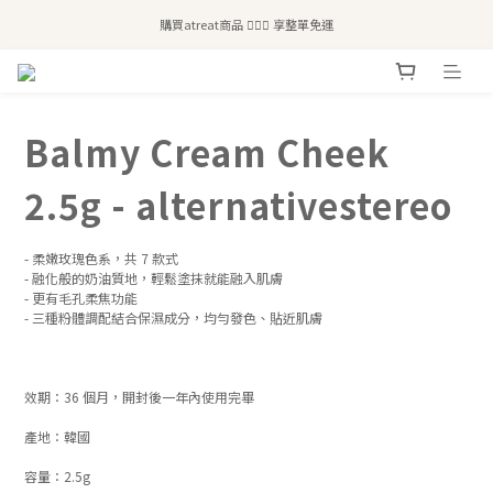
全站滿$2,500免運｜6/30前 含新品滿$1,300超取免運
購買atreat商品 💆🏻‍♀️ 享整單免運
全站滿$2,500免運｜6/30前 含新品滿$1,300超取免運
Balmy Cream Cheek
2.5g - alternativestereo
- 柔嫩玫瑰色系，共 7 款式
- 融化般的奶油質地，輕鬆塗抹就能融入肌膚
- 更有毛孔柔焦功能
- 三種粉體調配結合保濕成分，均勻發色、貼近肌膚
效期：36 個月，開封後一年內使用完畢
產地：韓國
容量：2.5g