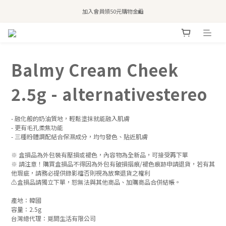
加入會員領50元購物金🛍️
全站滿$2,500免運｜6/30前 含新品滿$1,300超取免運
購買atreat商品 💆🏻‍♀️ 享整單免運
全站滿$2,500免運｜6/30前 含新品滿$1,300超取免運
Balmy Cream Cheek
2.5g - alternativestereo
- 融化般的奶油質地，輕鬆塗抹就能融入肌膚
- 更有毛孔柔焦功能
- 三種粉體調配結合保濕成分，均勻發色、貼近肌膚
※ 盒損品為外包裝有壓損或褪色，內容物為全新品，可接受再下單
※ 請注意！購買盒損品不得因為外包有破損摺痕/褪色痕跡申請退貨，若有其
他瑕疵，請務必提供錄影檔否則視為放棄退貨之權利
⚠️盒損品請獨立下單，恕無法與其他商品、加購商品合併結帳。
產地：韓國
容量：2.5g
台灣總代理：覓間生活有限公司