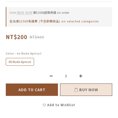
Until
08/31 16:00
滿$1500|超取免運 on order
全站滿$2500免運費 (不含即期商品) on selected categories
NT$200
NT$400
Color
: 00 Nude Apricot
00 Nude Apricot
ADD TO CART
BUY NOW
Add to Wishlist