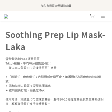
全站滿$2,500免運｜6/30前 含新品滿$1,300超取免運
加入會員領50元購物金🛍️
購買atreat商品 💆🏻‍♀️ 享整單免運
全站滿$2,500免運｜6/30前 含新品滿$1,300超取免運
Soothing Prep Lip Mask-
Laka
🏆全球熱銷NO.1護唇冠軍
Tiktok瘋搶，平均每分鐘售出4支！
一撕拋光去角質✨10分鐘還原原生嫩唇
✦「可撕式」療癒儀式：告別唇部乾燥死皮，讓護唇成為最療癒的妝前儀
式！
✦ 溫和拋光去角質 x 深層修護補水
✦ 妝前完美打底，顯色度MAX
使用方法：取適量均勻塗抹於雙唇，靜待10-15分鐘等其唇膜顏色轉為透明
後，輕輕撕除即可進行後續唇妝。