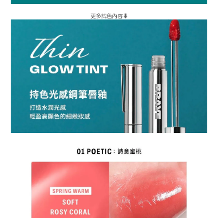
更多試色內容
⬇