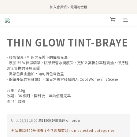
全站滿$2,500免運｜6/30前 含新品滿$1,300超取免運
加入會員領50元購物金🛍️
購買atreat商品 💆🏻‍♀️ 享整單免運
全站滿$2,500免運｜6/30前 含新品滿$1,300超取免運
THIN GLOW TINT-BRAYE
- 輕盈保濕，打造閃光燈下的耀眼光澤
- 添加 39% 保濕精華，賦予雙唇水潤感受，更加入高折射率輕質油，保持輕
盈無負擔的使用感受
- 高顯色自由疊加，均勻持色零色差
- 鋼筆外型的管身設計，讓日常妝容輕鬆融入 Cool Women’s Scene
容量：3.6g
效期：36 個月，開封後一年內使用完畢
產地：韓國
Until
08/31 16:00
滿$1500|超取免運 on order
全站滿$2500免運費 (不含即期商品) on selected categories