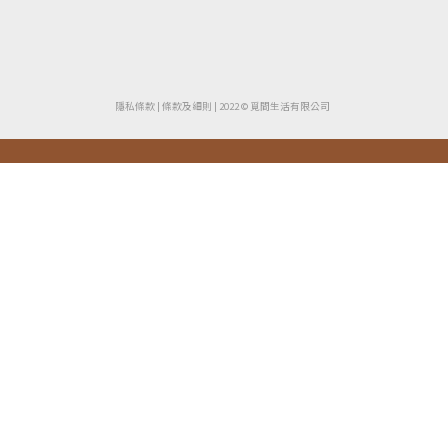
隱私條款
| ​
條款及細則
| 2022 © 覓間生活有限公司