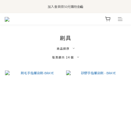
全站滿$2,500免運｜6/30前 含新品滿$1,300超取免運
加入會員領50元購物金🛍️
購買atreat商品 💆🏻‍♀️ 享整單免運
全站滿$2,500免運｜6/30前 含新品滿$1,300超取免運
刷具
商品排序
每頁顯示 24 個