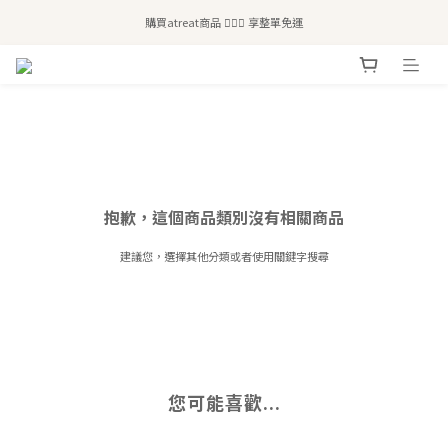
全站滿$2,500免運｜6/30前 含新品滿$1,300超取免運
購買atreat商品 💆🏻‍♀️ 享整單免運
全站滿$2,500免運｜6/30前 含新品滿$1,300超取免運
抱歉，這個商品類別沒有相關商品
建議您，選擇其他分類或者使用關鍵字搜尋
您可能喜歡...