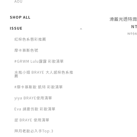
AOU
SHOP ALL
滑蓋光透特潤唇
N
ISSUE
NT$6
紅棕色系唇彩推薦
摩卡慕斯色號
#GRWM Lulu露露 彩妝清單
水瓶小姐 BRAYE 大人感棕色系推
薦
#摩卡慕斯妝 凱特 彩妝清單
yiya BRAYE使用清單
Eva 請夏仿妝 彩妝清單
諾 BRAYE 使用清單
拜月老妝必入手Top.3