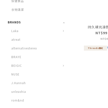
保健食品
衣物清潔
BRANDS
持久裸光凍唇蜜4
Laka
NT$99
NT$4
atreat
alternativestereo
Threads爆紅
BRAYE
BEIGIC
NUSE
J.Hannah
unleashia
rom&nd