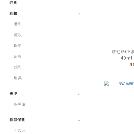
純素
彩妝
唇彩
底妝
眼影
維他命CE
眉彩
40ml 
N
頰彩
刷具
美甲
指甲油
臉部保養
化妝水