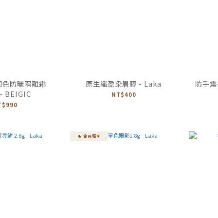
潤色防曬隔離霜
原生纖盈染眉膠 - Laka
防手震
- BEIGIC
NT$400
T$990
會員獨享