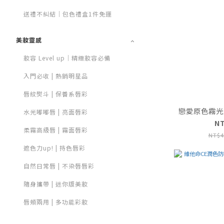
送禮不糾結｜包色禮盒1件免運
美妝靈感
妝容 Level up｜精緻妝容必備
入門必收 | 熱銷明星品
唇紋熨斗 | 保養系唇彩
戀愛原色霧光腮紅
水光嘟嘟唇 | 亮面唇彩
N
柔霧高級唇 | 霧面唇彩
NT$4
遮色力up! | 持色唇彩
自然日常唇 | 不染唇唇彩
隨身攜帶 | 迷你版美妝
唇頰兩用 | 多功能彩妝