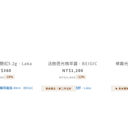
5.2g - Laka
活顏透光精萃露 - BEIGIC
裸霧光氣
T$360
NT$1,280
00
NT$1,450
-10%
-12%
眉膠霸主｜第二件五折
會員獨