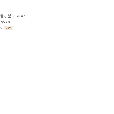
頰盤 - BRAYE
T$520
50
-20%