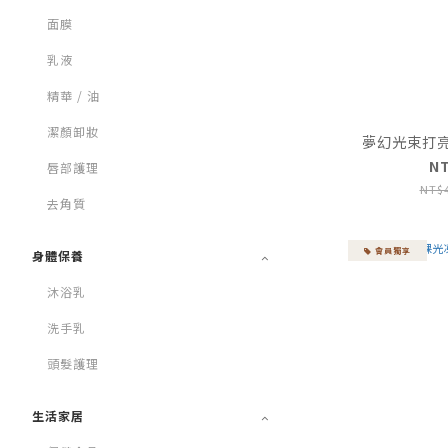
面膜
乳液
精華 / 油
潔顏卸妝
夢幻光束打亮餅 
N
唇部護理
NT$
去角質
會員獨享
身體保養
沐浴乳
洗手乳
頭髮護理
生活家居