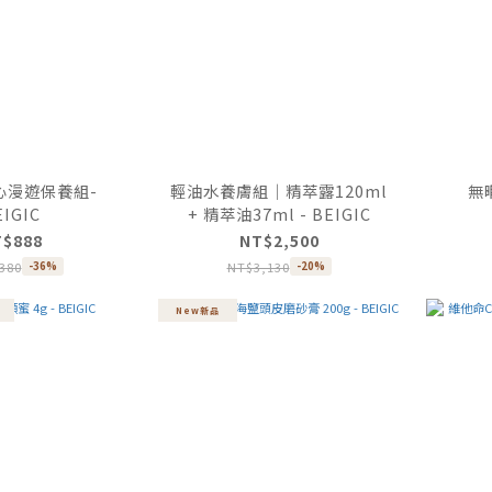
舒心漫遊保養組-
輕油水養膚組｜精萃露120ml
無暇
EIGIC
+ 精萃油37ml - BEIGIC
T$888
NT$2,500
380
NT$3,130
-36%
-20%
New新品