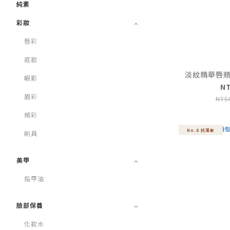
純素
彩妝
唇彩
底妝
淡紋精華唇頰蜜 
眼影
N
眉彩
NT$
頰彩
No.8 抗落髮
刷具
美甲
指甲油
臉部保養
化妝水