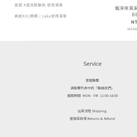
莫霓 #提亮膨脹色 使用清單
植淨保濕潔顏
B
美妝KOL姵姵｜Laka使用清單
N
NT$8
Service
客服聯繫
請點擊列表中的「聯絡我們」
服務時間 MON - FRI 11:00-18:00
出貨流程 Shipping
退換貨政策 Returns & Refund