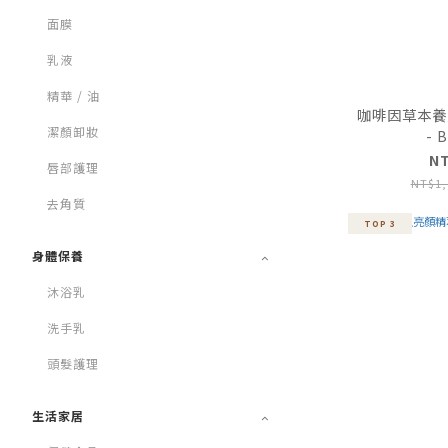
面膜
乳液
精華 / 油
咖啡因草本養髮
潔顏卸妝
- 
N
唇部護理
NT$1,
去角質
TOP 3
身體保養
沐浴乳
洗手乳
頭髮護理
生活家居