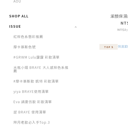
AOU
潔顏保濕組 
SHOP ALL
NT
ISSUE
NT$2,
紅棕色系唇彩推薦
摩卡慕斯色號
TOP 5
#GRWM Lulu露露 彩妝清單
水瓶小姐 BRAYE 大人感棕色系推
薦
#摩卡慕斯妝 凱特 彩妝清單
yiya BRAYE使用清單
Eva 請夏仿妝 彩妝清單
諾 BRAYE 使用清單
拜月老妝必入手Top.3