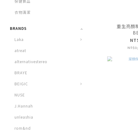
保健食品
衣物清潔
重生亮顏精萃
BRANDS
B
Laka
NT
NT$1
atreat
alternativestereo
BRAYE
BEIGIC
NUSE
J.Hannah
unleashia
rom&nd