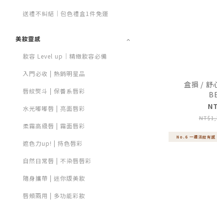
送禮不糾結｜包色禮盒1件免運
美妝靈感
妝容 Level up｜精緻妝容必備
入門必收 | 熱銷明星品
盒損 / 
唇紋熨斗 | 保養系唇彩
B
N
水光嘟嘟唇 | 亮面唇彩
NT$1,
柔霧高級唇 | 霧面唇彩
No.6 一週淡紋有感
遮色力up! | 持色唇彩
自然日常唇 | 不染唇唇彩
隨身攜帶 | 迷你版美妝
唇頰兩用 | 多功能彩妝