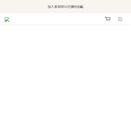
全站滿$2,500免運｜6/30前 含新品滿$1,300超取免運
加入會員領50元購物金🛍️
購買atreat商品 💆🏻‍♀️ 享整單免運
全站滿$2,500免運｜6/30前 含新品滿$1,300超取免運