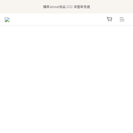
全站滿$2,500免運｜6/30前 含新品滿$1,300超取免運
購買atreat商品 💆🏻‍♀️ 享整單免運
全站滿$2,500免運｜6/30前 含新品滿$1,300超取免運