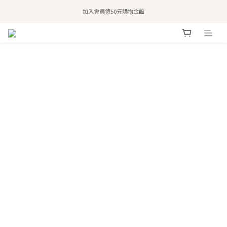
全站滿$2,500免運｜6/30前 含新品滿$1,300超取免運
加入會員領50元購物金🛍️
購買atreat商品 💆🏻‍♀️ 享整單免運
全站滿$2,500免運｜6/30前 含新品滿$1,300超取免運