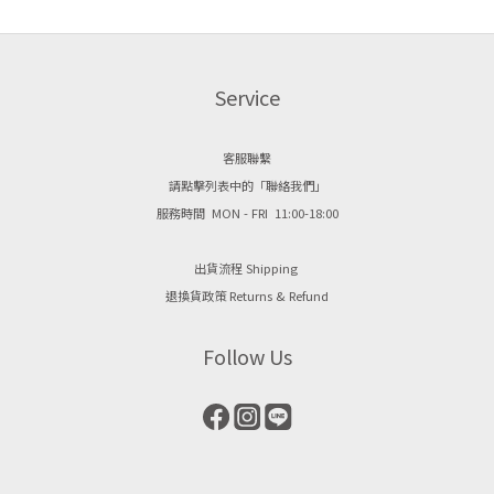
想要一擦就「顯白、有氣場」： ➔ 推薦：Laka 惡魔濾鏡裸光唇膏 [ 805 Marron
唇凍唇
] 或 braye 酷甜冰光潤唇凍 [ 07 DOLCE ]如果你喜歡帥氣、清冷的「個性高智
唇紋，
感」： ➔ 推薦：braye 滑蓋光透特潤唇頰盤 [ 07 BOLDNESS ]（木質暖調橡果
購買 
Service
棕）如果你想找極致滋潤、唇況差也能用的「護唇型棕色」： ➔ 推薦：alter [
感質地
NO.5 Cacao 50% ]（半糖可可）或 Laka [ 708 Buffy ]（純淨奶茶打底）如果你
想解決薄唇，想要「1秒立體嘟嘟唇」： ➔ 推薦：Laka 閃閃玻光豐唇釉 [ 607
客服聯繫
KAYA ]8 款棕色系唇彩・特點深度解析DETAILED ANALYSIS1. alter 焦糖唇欲光養
請點擊列表中的「聯絡我們」
唇蜜 — NO.5 Cacao 50% 半糖可可⊙ 顏色細微差異｜ 正宗的中調可可豆沙色。
服務時間 MON - FRI 11:00-18:00
不會太紅也不會太土，完美平衡的半糖棕色。 ⊙ 適合膚色｜ 不挑膚色，尤其黃
皮友善，能自然提亮氣色。 ⊙ 產品特點｜ 高透亮的水潤玻璃光。唇蜜質地，持
出貨流程 Shipping
色度中等，需要補擦，但主打護唇與修飾唇紋。2. BRAYE 滑蓋光透特潤唇頰盤 —
退換貨政策 Returns & Refund
07 BOLDNESS⊙ 顏色細微差異｜ 帶有微微暖調適合亞州人的橡果棕。 ⊙ 適合膚
色｜ 適合所有肌膚的入門棕色，也推薦給喜歡歐美裸妝、氛圍感的人。 ⊙ 產品
Follow Us
特點｜ 唇頰兩用，持色與光澤表現佳，展示貼膚完美光澤，鐵盒設計非常時髦。
3. BRAYE 酷甜冰光潤唇凍 — 07 DOLCE⊙ 顏色細微差異｜ 爆水感的紅茶棕，比
07 BOLDNESS 更紅潤顯白。 ⊙ 適合膚色｜ 暖黃皮的絕配，擦上時髦感滿滿。
⊙ 產品特點｜ 像冰塊融化般的冰光感，視覺上非常豐唇，潤唇凍質地，能同時有
感滋潤唇部。4. laka 玻璃光水潤唇膏 — 223 Hank⊙ 顏色細微差異｜ 溫潤的琥