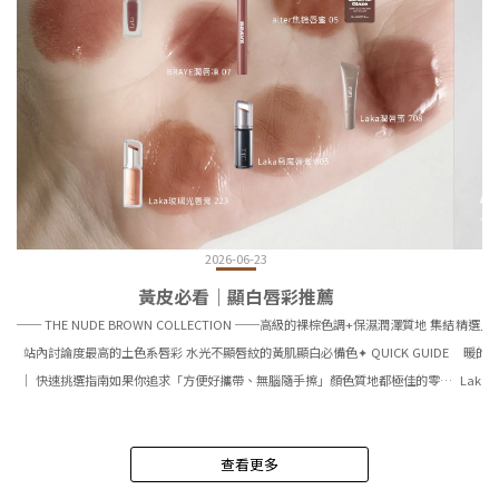
2026-06-23
黃皮必看｜顯白唇彩推薦
── THE NUDE BROWN COLLECTION ──高級的裸棕色調+保濕潤澤質地 集結
精選人
站內討論度最高的土色系唇彩 水光不顯唇紋的黃肌顯白必備色✦ QUICK GUIDE
暖的咖
｜ 快速挑選指南如果你追求「方便好攜帶、無腦隨手擦」顏色質地都極佳的零技
Laka
巧天菜： ➔ 推薦：Laka 玻璃光水潤唇膏 [ 223 Hank ] 理由：固體管狀設計放進
保濕潤唇
小包超便利，琥珀烤栗子色調調得極好，絲絨水感質地不卡紋，不需要鏡子或技
兼具護
查看更多
巧就能隨時補擦！如果你最在乎「持久不掉色、大口吃喝也不怕」： ➔ 推薦：
肽與覆盆
Laka 果然持久水光唇釉 [ 121 Ash Nut ]（成膜染唇效果最好）如果你是黃皮，
配方的護唇膏三次， 能明顯改善