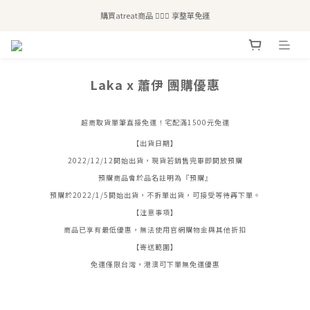
全站滿$2,500免運｜6/30前 含新品滿$1,300超取免運
購買atreat商品 💆🏻‍♀️ 享整單免運
全站滿$2,500免運｜6/30前 含新品滿$1,300超取免運
Laka x 蕭伊 團購優惠
超商取貨單筆直接免運！宅配滿1500元免運
【出貨日期】
2022/12/12開始出貨，現貨若銷售完畢即開放預購
預購商品會於品名註明為『預購』
預購於2022/1/5開始出貨，不拆單出貨，可接受等待再下單。
【注意事項】
商品已享有最低優惠，無法使用官網購物金與其他折扣
【寄送範圍】
免運僅限台灣，港澳可下單無免運優惠