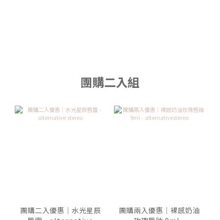
團購二入組
團購二入優惠｜水光星辰
團購兩入優惠｜裸感奶油