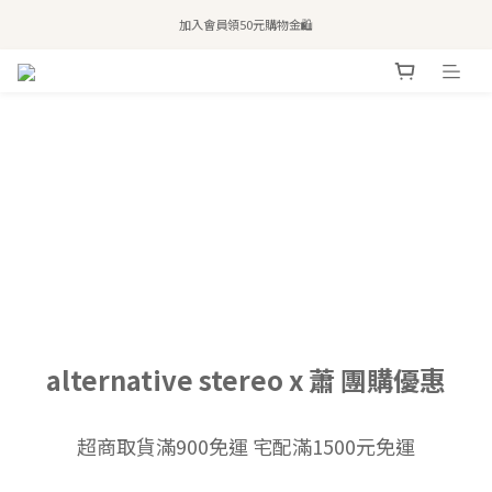
全站滿$2,500免運｜6/30前 含新品滿$1,300超取免運
加入會員領50元購物金🛍️
購買atreat商品 💆🏻‍♀️ 享整單免運
全站滿$2,500免運｜6/30前 含新品滿$1,300超取免運
alternative stereo x 蕭 團購優惠
超商取貨滿900免運 宅配滿1500元免運