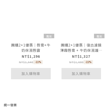
售完
售完
團購2+1優惠｜唇膏+牛
團購2+1優惠｜復古濾鏡
奶保濕唇露
薄霧唇膏 + 牛奶保濕護唇
霜
NT$1,296
NT$1,327
NT$1,640
NT$1,680
-21%
-21%
加入購物車
加入購物車
統一發票