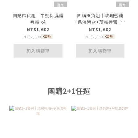
售完
售完
團購囤貨組｜牛奶保濕護
團購囤貨組｜玫瑰唇釉
唇霜 x4
+保濕唇露+薄霧唇膏+牛
奶護唇霜
NT$1,602
NT$1,602
NT$2,080
NT$2,080
-23%
-23%
加入購物車
加入購物車
團購2+1任選