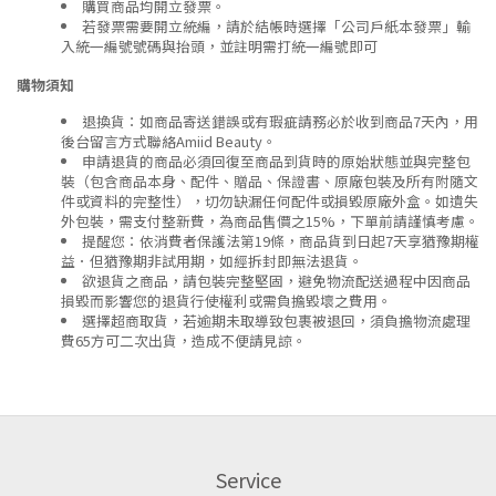
購買商品均開立發票。
若發票需要開立統編，請於結帳時選擇「公司戶紙本發票」輸
入統一編號號碼與抬頭，並註明需打統一編號即可
購物須知
退換貨：如商品寄送錯誤或有瑕疵請務必於收到商品7天內，用
後台留言方式聯絡Amiid Beauty。
申請退貨的商品必須回復至商品到貨時的原始狀態並與完整包
裝（包含商品本身、配件、贈品、保證書、原廠包裝及所有附隨文
件或資料的完整性），切勿缺漏任何配件或損毀原廠外盒。如遺失
外包裝，需支付整新費，為商品售價之15%，下單前請謹慎考慮。
提醒您：依消費者保護法第19條，商品貨到日起7天享猶豫期權
益．但猶豫期非試用期，如經拆封即無法退貨。
欲退貨之商品，請包裝完整堅固，避免物流配送過程中因商品
損毀而影響您的退貨行使權利或需負擔毀壞之費用。
選擇超商取貨，若逾期未取導致包裹被退回，須負擔物流處理
費65方可二次出貨，造成不便請見諒。
Service