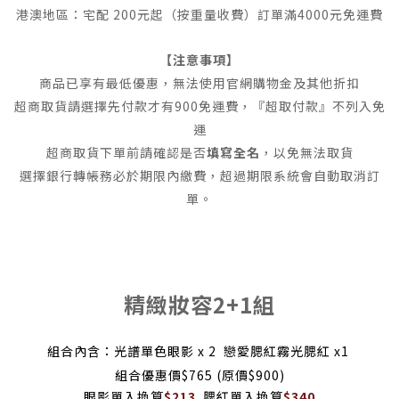
港澳地區：宅配 200元起（按重量收費）訂單滿4000元免運費
【注意事項】
商品已享有最低優惠，無法使用官網購物金及其他折扣
超商取貨請選擇先付款才有900免運費，『超取付款』不列入免
運
超商取貨下單前請確認是否
填寫全名
，以免無法取貨
選擇銀行轉帳務必於期限內繳費，超過期限系統會自動取消訂
單。
精緻妝容2+1組
組合內含：光譜單色眼影 x 2 戀愛腮紅霧光腮紅 x1
組合優惠價$765 (原價$900)
眼影單入換算
$213
腮紅單入換算
$340