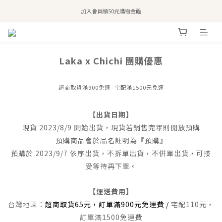
全站滿$2,500免運｜6/30前 含新品滿$1,300超取免運
加入會員領50元購物金🛍️
購買atreat商品 💆🏻‍♀️ 享整單免運
全站滿$2,500免運｜6/30前 含新品滿$1,300超取免運
Laka x Chichi 團購優惠
超商取貨滿900免運 宅配滿1500元免運
【出貨日期】
現貨 2023/8/9 開始出貨，現貨若銷售完畢則開放預購
預購商品會於品名註明為『預購』
預購於 2023/9/7 依序出貨，不拆單出貨，不併單出貨，可接
受等待再下單。
【運送費用】
台灣地區：
超商取貨65元，訂單滿900元免運費 /
宅配110元，
訂單滿1500免運費