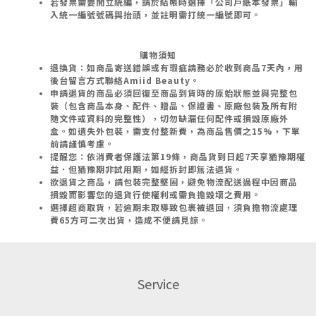
若發票需要開立統編，請於結帳時選擇「公司戶紙本發票」輸
入統一編號號碼與抬頭，並註明需打統一編號即可。
購物須知
退換貨：如商品寄送錯誤或有瑕疵請務必於收到商品7天內，用
後台留言方式聯絡Amiid Beauty。
申請退貨的商品必須回復至商品到貨時的原始狀態並與完整包
裝（包含商品本身、配件、贈品、保證書、原廠包裝及所有附
隨文件或資料的完整性），切勿缺漏任何配件或損毀原廠外
盒。如遺失外包裝，需支付整新費，為商品售價之15%，下單
前請謹慎考慮。
提醒您：依消費者保護法第19條，商品貨到日起7天享猶豫期權
益．但猶豫期非試用期，如經拆封即無法退貨。
欲退貨之商品，請包裝完整堅固，避免物流配送過程中因商品
損毀而影響您的退貨行使權利或需負擔毀壞之費用。
選擇超商取貨，若逾期未取導致包裹被退回，須負擔物流處理
費65方可二次出貨，造成不便請見諒。
Service